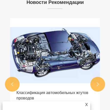
Новости Рекомендации


автомобильных жгутов
X
е >>