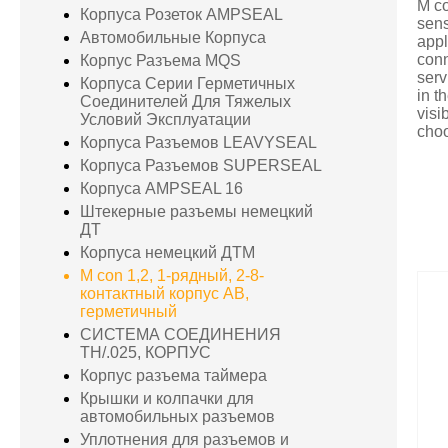
M co
Корпуса Розеток AMPSEAL
sens
Автомобильные Корпуса
appl
conn
Корпус Разъема MQS
serv
Корпуса Серии Герметичных
in t
Соединителей Для Тяжелых
visi
Условий Эксплуатации
choo
Корпуса Разъемов LEAVYSEAL
Корпуса Разъемов SUPERSEAL
Корпуса AMPSEAL 16
Штекерные разъемы немецкий
ДТ
Корпуса немецкий ДТМ
M con 1,2, 1-рядный, 2-8-
контактный корпус AB,
герметичный
СИСТЕМА СОЕДИНЕНИЯ
TH/.025, КОРПУС
Корпус разъема таймера
Крышки и колпачки для
автомобильных разъемов
Уплотнения для разъемов и