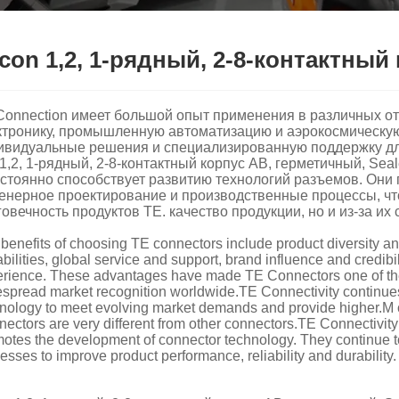
con 1,2, 1-рядный, 2-8-контактны
Connection имеет большой опыт применения в различных от
ктронику, промышленную автоматизацию и аэрокосмическу
ивидуальные решения и специализированную поддержку для
 1,2, 1-рядный, 2-8-контактный корпус AB, герметичный, Se
остоянно способствует развитию технологий разъемов. Они
енерное проектирование и производственные процессы, чт
говечность продуктов TE. качество продукции, но и из-за их
benefits of choosing TE connectors include product diversity a
bilities, global service and support, brand influence and credibil
rience. These advantages have made TE Connectors one of the 
spread market recognition worldwide.TE Connectivity continues
nology to meet evolving market demands and provide higher.M
ectors are very different from other connectors.TE Connectivity
otes the development of connector technology. They continue to
esses to improve product performance, reliability and durability.