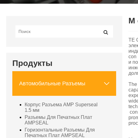
M 
TE 
эле
инд
con
Продукты
и п
инж
дол

Автомобильные Разъемы
The 
capa
expe
wide
Корпус Разъема AMP Superseal
tech
1.5 мм
conn
Разъемы Для Печатных Плат
prom
AMPSEAL
proc
Горизонтальные Разъемы Для
Печатных Плат AMPSEAL