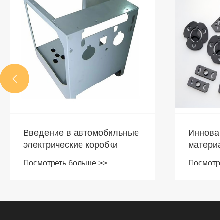

Введение в автомобильные
Иннова
электрические коробки
матери
детале
Посмотреть больше >>
Посмотр
жгутов 
и тенде
водоне
уплотн