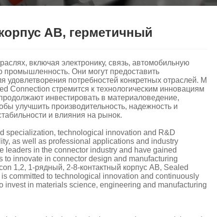
й корпус AB, герметичный
раслях, включая электронику, связь, автомобильную
ю промышленность. Они могут предоставить
 удовлетворения потребностей конкретных отраслей. M
aled Connection стремится к технологическим инновациям
 продолжают инвестировать в материаловедение,
обы улучшить производительность, надежность и
 стабильности и влияния на рынок.
nd specialization, technological innovation and R&D
ity, as well as professional applications and industry
leaders in the connector industry and have gained
 to innovate in connector design and manufacturing
 con 1,2, 1-рядный, 2-8-контактный корпус AB, Sealed
 is committed to technological innovation and continuously
 invest in materials science, engineering and manufacturing