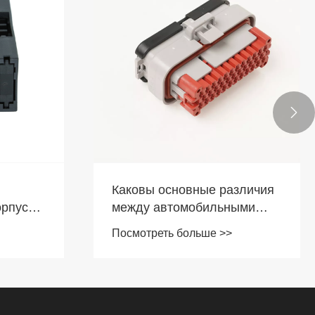

Каковы основные различия
орпус
между автомобильными
они
высоковольтными и
Посмотреть больше >>
ацию?
низковольтными
разъемами?