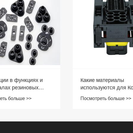
ции в функциях и
Какие материалы
алах резиновых
используются для К
й автомобильных
Разъема MQS и как 
еть больше >>
Посмотреть больше >>
проводов: важность
влияют на эксплуат
нция развития
проницаемого
ения