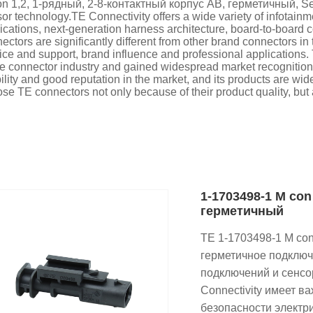
n 1,2, 1-рядный, 2-8-контактный корпус AB, герметичный, Seale
or technology.TE Connectivity offers a wide variety of infotainm
ications, next-generation harness architecture, board-to-board
ectors are significantly different from other brand connectors in 
ice and support, brand influence and professional applications
he connector industry and gained widespread market recognition
bility and good reputation in the market, and its products are w
se TE connectors not only because of their product quality, but a
1-1703498-1 M con
герметичный
TE 1-1703498-1 M con
герметичное подключ
подключений и сенсо
Connectivity имеет в
безопасности электр