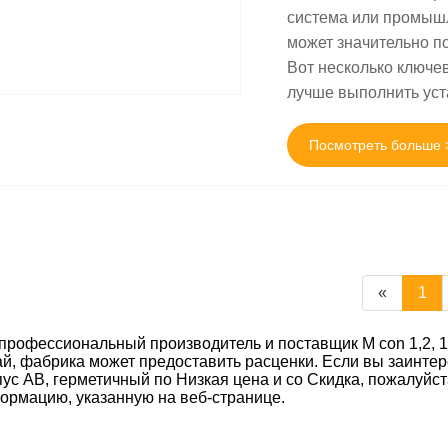
система или промышл
может значительно п
Вот несколько ключев
лучше выполнить уст
Посмотреть больше 
«
1
 профессиональный производитель и поставщик M con 1,2, 1
ай, фабрика может предоставить расценки. Если вы заинтере
пус AB, герметичный по Низкая цена и со Скидка, пожалуйс
ормацию, указанную на веб-странице.