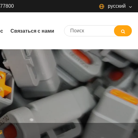
377800
русский
русский
ос
Связаться с нами
ый