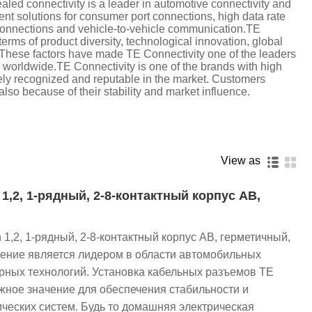
d connectivity is a leader in automotive connectivity and
ent solutions for consumer port connections, high data rate
 connections and vehicle-to-vehicle communication.TE
terms of product diversity, technological innovation, global
. These factors have made TE Connectivity one of the leaders
 worldwide.TE Connectivity is one of the brands with high
idely recognized and reputable in the market. Customers
lso because of their stability and market influence.
View as
 1,2, 1-рядный, 2-8-контактный корпус AB,
 1,2, 1-рядный, 2-8-контактный корпус AB, герметичный,
ение является лидером в области автомобильных
рных технологий. Установка кабельных разъемов TE
ажное значение для обеспечения стабильности и
ических систем. Будь то домашняя электрическая