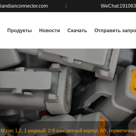
iandianconnector.com
WeChat:19106
Продукты
Новости
Скачать
Отправить запр
M con 1,2, 1-рядный, 2-8-контактный корпус AB, герметичн