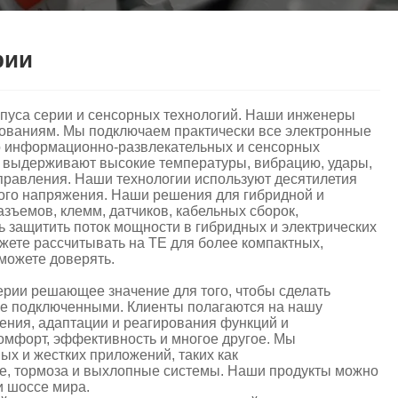
рии
орпуса серии и сенсорных технологий. Наши инженеры
бованиям. Мы подключаем практически все электронные
о информационно-развлекательных и сенсорных
 выдерживают высокие температуры, вибрацию, удары,
правления. Наши технологии используют десятилетия
кого напряжения. Наши решения для гибридной и
зъемов, клемм, датчиков, кабельных сборок,
ь защитить поток мощности в гибридных и электрических
жете рассчитывать на TE для более компактных,
можете доверять.
ерии решающее значение для того, чтобы сделать
ее подключенными. Клиенты полагаются на нашу
ения, адаптации и реагирования функций и
омфорт, эффективность и многое другое. Мы
ых и жестких приложений, таких как
ие, тормоза и выхлопные системы. Наши продукты можно
и шоссе мира.