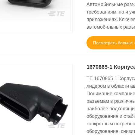
Автомобильные разъе
требованиям, но и у
приложениях. Ключев
автомобильных разъ
Посмотреть больше 
1670865-1 Корпус
TE 1670865-1 Корпуса
лидером в области а
Понимание компанией
разъемам в различн
наиболее подходящи
оборудования и стаб
конкретным потребно
оборудования, снизи