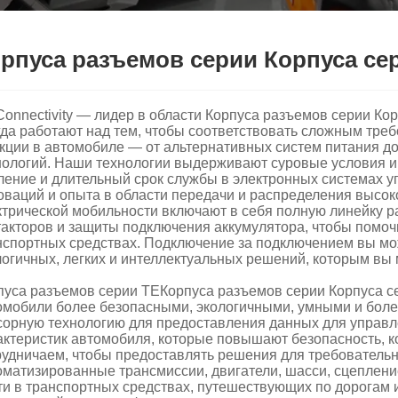
рпуса разъемов серии Корпуса се
Connectivity — лидер в области Корпуса разъемов серии К
гда работают над тем, чтобы соответствовать сложным тре
кции в автомобиле — от альтернативных систем питания д
нологий. Наши технологии выдерживают суровые условия и
ление и длительный срок службы в электронных системах у
оваций и опыта в области передачи и распределения высо
ктрической мобильности включают в себя полную линейку ра
такторов и защиты подключения аккумулятора, чтобы помоч
нспортных средствах. Подключение за подключением вы мо
логичных, легких и интеллектуальных решений, которым вы 
пуса разъемов серии TEКорпуса разъемов серии Корпуса с
омобили более безопасными, экологичными, умными и бол
сорную технологию для предоставления данных для управл
актеристик автомобиля, которые повышают безопасность, к
рудничаем, чтобы предоставлять решения для требовательн
оматизированные трансмиссии, двигатели, шасси, сцеплен
ти в транспортных средствах, путешествующих по дорогам 