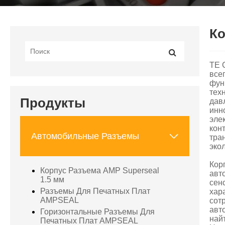
Ко
TE 
все
фун
тех
Продукты
дав
инн
эле
кон

Автомобильные Разъемы
тра
эко
Кор
Корпус Разъема AMP Superseal
авт
1.5 мм
сен
Разъемы Для Печатных Плат
хар
AMPSEAL
сот
авт
Горизонтальные Разъемы Для
най
Печатных Плат AMPSEAL