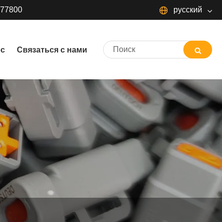
377800
русский
русский
ос
Связаться с нами