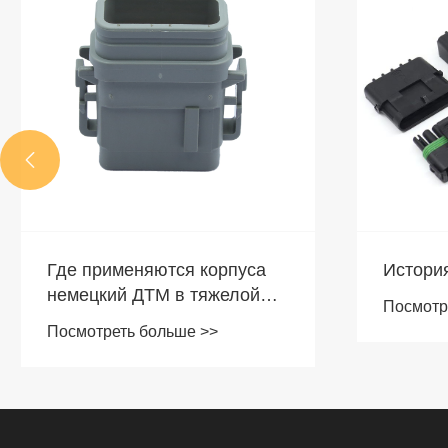

История Пионера Разъемов
Основн
автомо
Посмотреть больше >>
электр
Посмотр