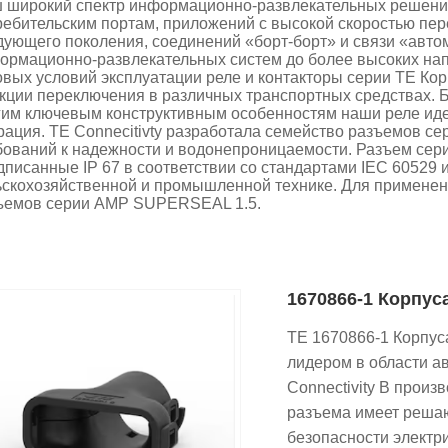
 широкий спектр информационно-развлекательных решений
ребительским портам, приложений с высокой скоростью пер
дующего поколения, соединений «борт-борт» и связи «авт
ормационно-развлекательных систем до более высоких нап
овых условий эксплуатации реле и контакторы серии TE Ко
кции переключения в различных транспортных средствах. 
гим ключевым конструктивным особенностям наши реле идеа
рация. TE Connecitivty разработала семейство разъемов 
бований к надежности и водонепроницаемости. Разъем се
дписанные IP 67 в соответствии со стандартами IEC 60529 
ьскохозяйственной и промышленной технике. Для применен
ъемов серии AMP SUPERSEAL 1.5.
1670866-1 Корпус
TE 1670866-1 Корпуса
лидером в области а
Connectivity В прои
разъема имеет решаю
безопасности электр