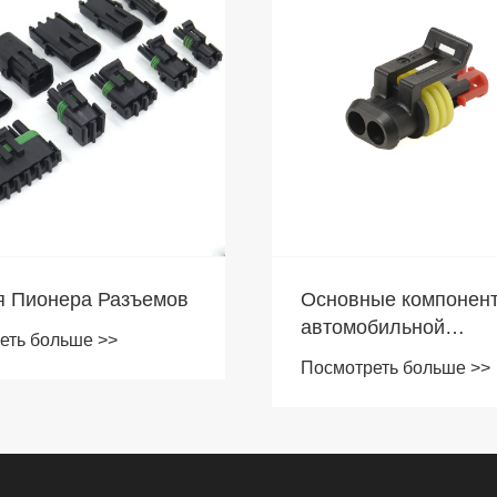
ые компоненты
Какие материалы
бильной
используются в корп
опроводки
немецкий ДТМ?
еть больше >>
Посмотреть больше >>