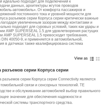
 идеально подходит для подключений к
едачи данных, архитектуры жгутов проводов
омобиль-автомобиль». От комфорта пассажиров и
ряжений постоянного тока и уровней мощности для
рпуса разъемов серии Корпуса серии критически важные
Благодаря увеличенным зазорам между контактами и
льно подходят для суровых условий, таких как удары и
серии AMP SUPERSEAL 1.5 для удовлетворения растущих
рии AMP SUPERSEAL 1.5 превосходит требования,
и DIN 40050-9, и применяется в автомобильной,
ия в датчиках также квалифицирована система
View as
а разъемов серии Корпуса серии
 разъемов серии Корпуса серии Connectivity является
втомобильной связи и сенсорных технологий. TE
зводстве и обслуживании автомобилей выбор правильного
щее значение для обеспечения надежности и
ической системы транспортного средства.