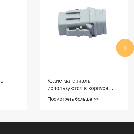

В чем преимущества
уса
корпуса AMPSEAL 16 перед
аналогами?
Посмотреть больше >>