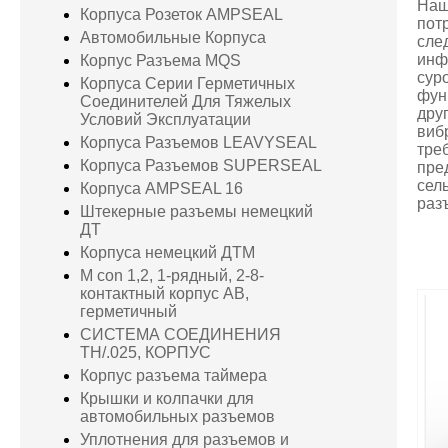
Наш
Корпуса Розеток AMPSEAL
пот
Автомобильные Корпуса
сле
инф
Корпус Разъема MQS
сур
Корпуса Серии Герметичных
фун
Соединителей Для Тяжелых
дру
Условий Эксплуатации
виб
Корпуса Разъемов LEAVYSEAL
тре
Корпуса Разъемов SUPERSEAL
пре
сел
Корпуса AMPSEAL 16
раз
Штекерные разъемы немецкий
ДТ
Корпуса немецкий ДТМ
M con 1,2, 1-рядный, 2-8-
контактный корпус AB,
герметичный
СИСТЕМА СОЕДИНЕНИЯ
TH/.025, КОРПУС
Корпус разъема таймера
Крышки и колпачки для
автомобильных разъемов
Уплотнения для разъемов и