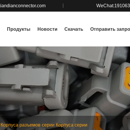
iandianconnector.com
WeChat:19106
Продукты
Новости
Скачать
Отправить запр
Корпуса разъемов серии Корпуса серии