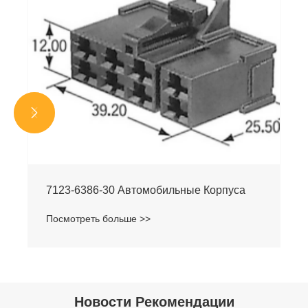


7283-5845 Yazaki Автомобильный разъем
Посмотреть больше >>
Новости Рекомендации