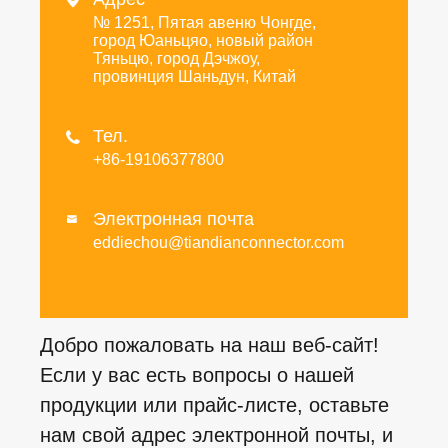

№ 1251, Пятая авеню Чонгде,
город Юаньцяо, новый район
Тяньцю, город Дэчжоу,
провинция Шаньдун, Китай
Тел.

+86-19106377800
Электронная почта

eddiechou@tiandianconnector.com
Добро пожаловать на наш веб-сайт!
Если у вас есть вопросы о нашей
продукции или прайс-листе, оставьте
нам свой адрес электронной почты, и