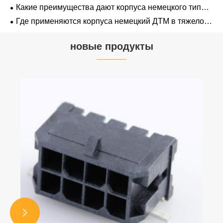
аналогами?
Какие преимущества дают корпуса немецкого типа
ДТМ в промышленности?
Где применяются корпуса немецкий ДТМ в тяжелой
технике?
новые продукты

