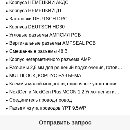
Корпуса НЕМЕЦКИЙ АКДС
Корпуса НЕМЕЦКИЙ ДТ
Заголовки DEUTSCH DRC
Корпуса DEUTSCH HD30
Угловые разъемы АМПСИЛ PCB
Вертикальные разъемы AMPSEAL PCB
Смешанные разъемы 48 В
Корпус негерметичного разъема AMP
Разъемы 2,8 мм для решений подключения, готовых
к напряжению 48 В
MULTILOCK, КОРПУС РАЗЪЕМА
Клеммы малой мощности, одиночные уплотнения
проводов 1,2 мм-2,8 мм
NextGen и NextGen Plus MCON 1.2 Уплотнения и
заглушки для полостей с одинарной проволокой с
Соединитель провод-провод
замком-копьем
Разъем жгута проводов YPT 9.5WP
Отправить запрос