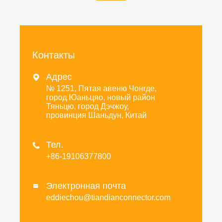
Контакты
Адрес

№ 1251, Пятая авеню Чонгде,
город Юаньцяо, новый район
Тяньцю, город Дэчжоу,
провинция Шаньдун, Китай
Тел.

+86-19106377800
Электронная почта

eddiechou@tiandianconnector.com