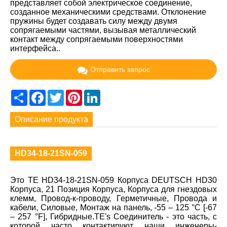
представляет собой электрическое соединение,
созданное механическими средствами. Отклонение
пружины будет создавать силу между двумя
сопрягаемыми частями, вызывая металлический
контакт между сопрягаемыми поверхностями
интерфейса..
Отправить запрос
Share
Facebook
Twitter
Pinterest
LinkedIn
Описание продукта
HD34-18-21SN-059
Это TE HD34-18-21SN-059 Корпуса DEUTSCH HD30
Корпуса, 21 Позиция Корпуса, Корпуса для гнездовых
клемм, Провод-к-проводу, Герметичные, Провода и
кабели, Силовые, Монтаж на панель, -55 – 125 °C [-67
– 257 °F], Гибридные.TE's Соединитель - это часть, с
которой часто контактируют наши инженеры-