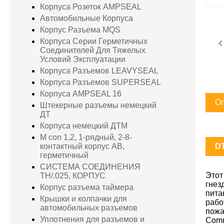
Корпуса Розеток AMPSEAL
Автомобильные Корпуса
Корпус Разъема MQS
Корпуса Серии Герметичных
Соединителей Для Тяжелых
Условий Эксплуатации
Корпуса Разъемов LEAVYSEAL
Корпуса Разъемов SUPERSEAL
Корпуса AMPSEAL 16
Оп
Штекерные разъемы немецкий
ДТ
Корпуса немецкий ДТМ
M con 1,2, 1-рядный, 2-8-
D
контактный корпус AB,
герметичный
СИСТЕМА СОЕДИНЕНИЯ
Этот
TH/.025, КОРПУС
гнез
Корпус разъема таймера
пита
Крышки и колпачки для
рабо
автомобильных разъемов
пожа
Уплотнения для разъемов и
Comm