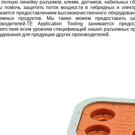
 полную линейку разъемов, клемм, датчиков, кабельных с
ы помочь защитить поток мощности в гибридных и электри
мается предоставлением высококачественного оборудован
ъемных продуктов. Мы также можем предоставить ши
зводителей.TE Application Tooling занимается пред
ветствия всем уровням спецификаций наших разъемных пр
удования для продукции других производителей.