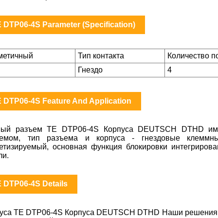
 DTP06-4S Parameter (Specification)
метичный
Тип контакта
Количество п
Гнездо
4
 DTP06-4S Feature And Application
ный разъем TE DTP06-4S Корпуса DEUTSCH DTHD имее
ъемом, тип разъема и корпуса - гнездовые клеммны
етизируемый, основная функция блокировки интегриров
ли.
 DTP06-4S Details
уса TE DTP06-4S Корпуса DEUTSCH DTHD Наши решения дл