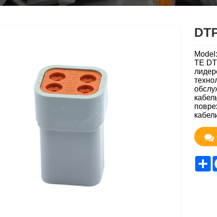
DTP
Model
TE DT
лидер
техно
обслу
кабел
повре
кабел
S