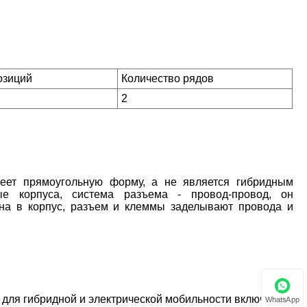
озиций
Количество рядов
2
т прямоугольную форму, а не является гибридным
е корпуса, система разъема - провод-провод, он
ана в корпус, разъем и клеммы заделывают провода и
я гибридной и электрической мобильности включают в
WhatsApp