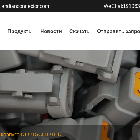
iandianconnector.com
WeChat:19106
Продукты
Новости
Скачать
Отправить запр
Корпуса DEUTSCH DTHD