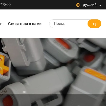
377800
русский
русский
ос
Связаться с нами