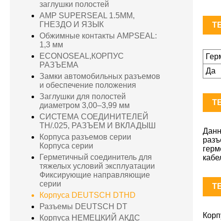
заглушки полостей
AMP SUPERSEAL 1.5MM,
ГНЕЗДО И ЯЗЫК
TE
Обжимные контакты AMPSEAL:
1,3 мм
ECONOSEAL,КОРПУС
Гер
РАЗЪЕМА
Да
Замки автомобильных разъемов
и обеспечение положения
Заглушки для полостей
TE
диаметром 3,00–3,99 мм
СИСТЕМА СОЕДИНИТЕЛЕЙ
TH/.025, РАЗЪЕМ И ВКЛАДЫШ
Дан
Корпуса разъемов серии
раз
Корпуса серии
герм
Герметичный соединитель для
кабе
тяжелых условий эксплуатации
Фиксирующие направляющие
серии
TE
Корпуса DEUTSCH DTHD
Разъемы DEUTSCH DT
Корп
Корпуса НЕМЕЦКИЙ АКДС