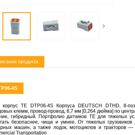
исание продукта
TP06-4S
 корпус TE DTP06-4S Корпуса DEUTSCH DTHD, 8-позиц
довых клемм, провод-провод, 6,7 мм [0,264 дюйма] по центр
ние, гибридный. Портфолио датчиков TE для тяжелых ус
тать безопаснее, чище и умнее. От тяжелых грузовиков
рных машин, а также лодок, мотоциклов и тракторов — 
ercial Transportation