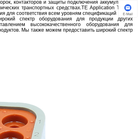
борок, контакторов и защиты подключения аккумулятора,
ческих транспортных средствах.TE Application Tooling
ия для соответствия всем уровням спецификаций наших
E-Mail
рокий спектр оборудования для продукции других
оставлением высококачественного оборудования для
одуктов. Мы также можем предоставить широкий спектр