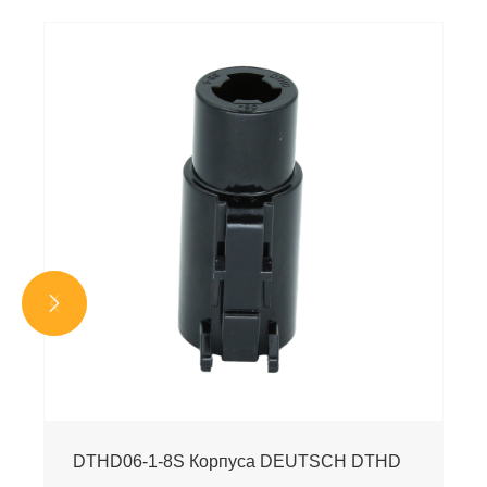


DTHD06-1-8S Корпуса DEUTSCH DTHD