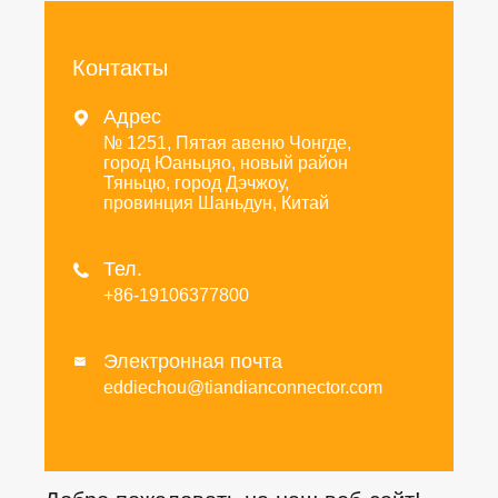
Контакты
Адрес

№ 1251, Пятая авеню Чонгде,
город Юаньцяо, новый район
Тяньцю, город Дэчжоу,
провинция Шаньдун, Китай
Тел.

+86-19106377800
Электронная почта

eddiechou@tiandianconnector.com