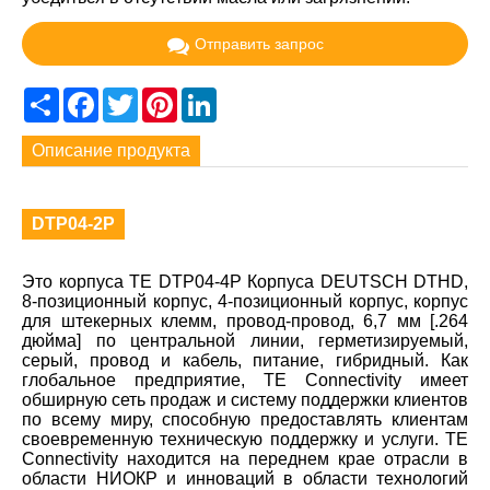
Отправить запрос
Share
Facebook
Twitter
Pinterest
LinkedIn
Описание продукта
DTP04-2P
Это корпуса TE DTP04-4P Корпуса DEUTSCH DTHD,
8-позиционный корпус, 4-позиционный корпус, корпус
для штекерных клемм, провод-провод, 6,7 мм [.264
дюйма] по центральной линии, герметизируемый,
серый, провод и кабель, питание, гибридный. Как
глобальное предприятие, TE Connectivity имеет
обширную сеть продаж и систему поддержки клиентов
по всему миру, способную предоставлять клиентам
своевременную техническую поддержку и услуги. TE
Connectivity находится на переднем крае отрасли в
области НИОКР и инноваций в области технологий