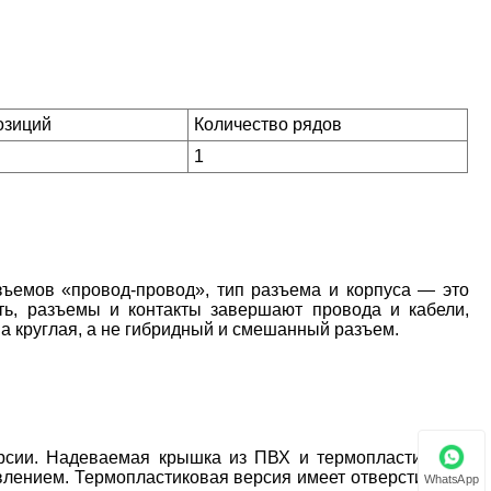
озиций
Количество рядов
1
емов «провод-провод», тип разъема и корпуса — это
ть, разъемы и контакты завершают провода и кабели,
а круглая, а не гибридный и смешанный разъем.
ии. Надеваемая крышка из ПВХ и термопластиковая
влением. Термопластиковая версия имеет отверстие для
WhatsApp