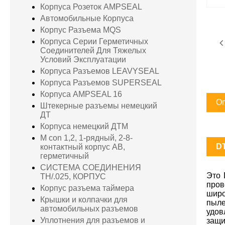
Корпуса Розеток AMPSEAL
Автомобильные Корпуса
Корпус Разъема MQS
Корпуса Серии Герметичных
Соединителей Для Тяжелых
Условий Эксплуатации
Корпуса Разъемов LEAVYSEAL
Корпуса Разъемов SUPERSEAL
Корпуса AMPSEAL 16
Оп
Штекерные разъемы немецкий
ДТ
Корпуса немецкий ДТМ
M con 1,2, 1-рядный, 2-8-
D
контактный корпус AB,
герметичный
СИСТЕМА СОЕДИНЕНИЯ
Это 
TH/.025, КОРПУС
пров
Корпус разъема таймера
широ
Крышки и колпачки для
пыл
автомобильных разъемов
удов
Уплотнения для разъемов и
защи