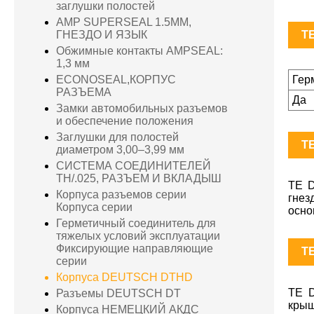
заглушки полостей
AMP SUPERSEAL 1.5MM,
TE
ГНЕЗДО И ЯЗЫК
Обжимные контакты AMPSEAL:
1,3 мм
Гер
ECONOSEAL,КОРПУС
РАЗЪЕМА
Да
Замки автомобильных разъемов
и обеспечение положения
Заглушки для полостей
TE
диаметром 3,00–3,99 мм
СИСТЕМА СОЕДИНИТЕЛЕЙ
TH/.025, РАЗЪЕМ И ВКЛАДЫШ
TE D
Корпуса разъемов серии
гнез
Корпуса серии
осно
Герметичный соединитель для
тяжелых условий эксплуатации
Фиксирующие направляющие
TE
серии
Корпуса DEUTSCH DTHD
TE D
Разъемы DEUTSCH DT
крыш
Корпуса НЕМЕЦКИЙ АКДС