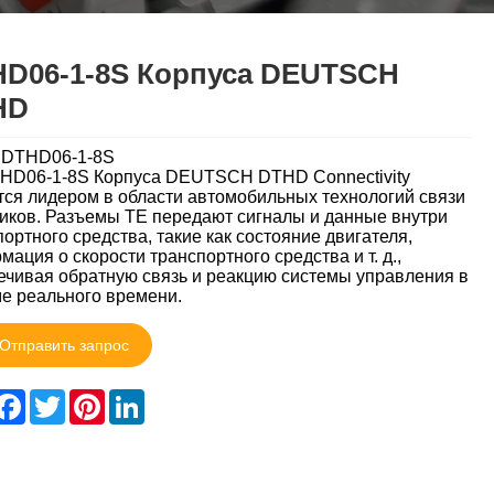
D06-1-8S Корпуса DEUTSCH
HD
:DTHD06-1-8S
HD06-1-8S Корпуса DEUTSCH DTHD Connectivity
тся лидером в области автомобильных технологий связи
чиков. Разъемы TE передают сигналы и данные внутри
портного средства, такие как состояние двигателя,
ация о скорости транспортного средства и т. д.,
ечивая обратную связь и реакцию системы управления в
е реального времени.
Отправить запрос
hare
Facebook
Twitter
Pinterest
LinkedIn