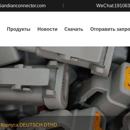
iandianconnector.com
WeChat:19106
Продукты
Новости
Скачать
Отправить запр
Корпуса DEUTSCH DTHD