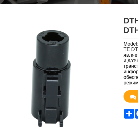
DTH
DT
Model
TE DT
являе
и дат
транс
информ
обесп
режим
S