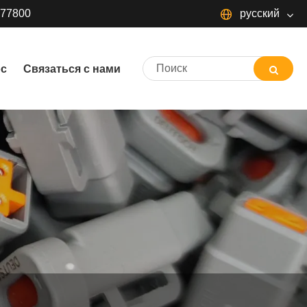
377800
русский
русский
ос
Связаться с нами