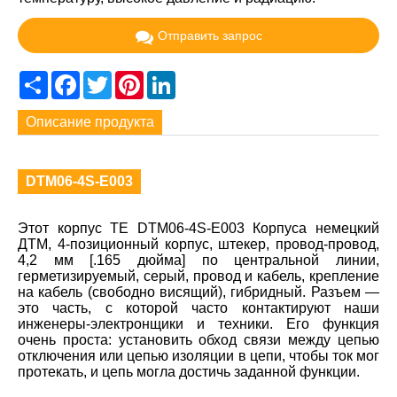
Отправить запрос
Share
Facebook
Twitter
Pinterest
LinkedIn
Описание продукта
DTM06-4S-E003
Этот корпус TE DTM06-4S-E003 Корпуса немецкий
ДТМ, 4-позиционный корпус, штекер, провод-провод,
4,2 мм [.165 дюйма] по центральной линии,
герметизируемый, серый, провод и кабель, крепление
на кабель (свободно висящий), гибридный. Разъем —
это часть, с которой часто контактируют наши
инженеры-электронщики и техники. Его функция
очень проста: установить обход связи между цепью
отключения или цепью изоляции в цепи, чтобы ток мог
протекать, и цепь могла достичь заданной функции.