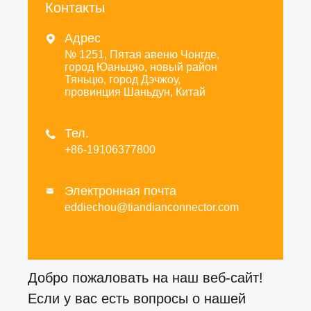
Контакты
Адрес

№ 1251, Пятая авеню Чонгде,
город Юаньцяо, новый район
Тяньцю, город Дэчжоу,
провинция Шаньдун, Китай
Тел.

+86-19106377800
Электронная почта

eddiechou@tiandianconnector.com
Добро пожаловать на наш веб-сайт!
Если у вас есть вопросы о нашей