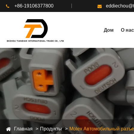
+86-19106377800
eddiechou@t
Дом
О нас
Главная
Продукты
Molex Автомобильный разъ