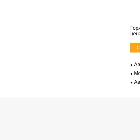
Гор
цен
С
Ав
Mo
Ав