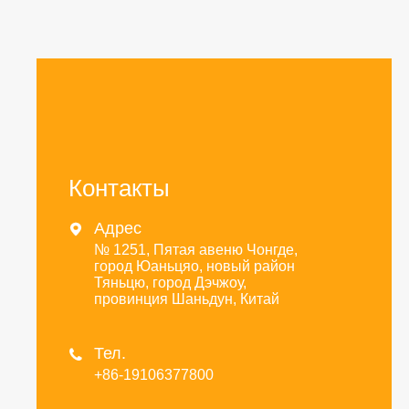
Контакты
Адрес

№ 1251, Пятая авеню Чонгде,
город Юаньцяо, новый район
Тяньцю, город Дэчжоу,
провинция Шаньдун, Китай
Тел.

+86-19106377800