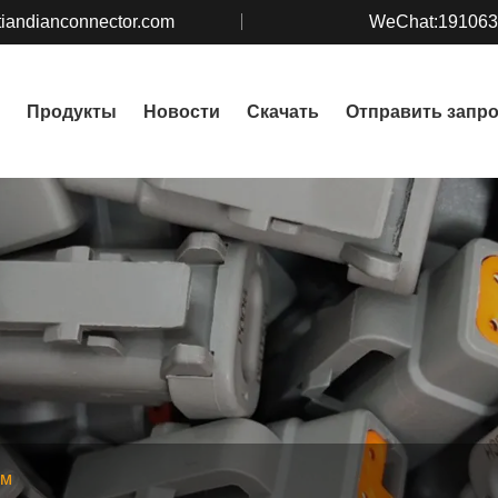
iandianconnector.com
WeChat:19106
Продукты
Новости
Скачать
Отправить запр
ем