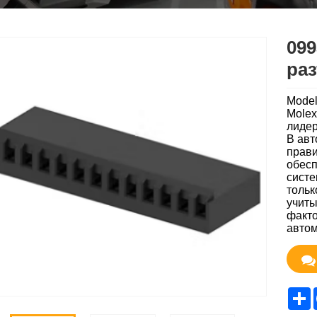
09
ра
Model
Molex
лидер
В авт
прави
обесп
сист
тольк
учиты
факто
автом
S