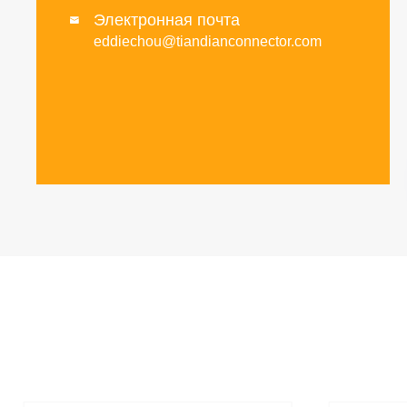
Электронная почта

eddiechou@tiandianconnector.com