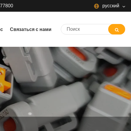
377800
русский
русский
ос
Связаться с нами