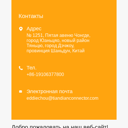
Контакты
Адрес

№ 1251, Пятая авеню Чонгде,
город Юаньцяо, новый район
Тяньцю, город Дэчжоу,
провинция Шаньдун, Китай
Тел.

+86-19106377800
Электронная почта

eddiechou@tiandianconnector.com
Добро пожаловать на наш веб-сайт!