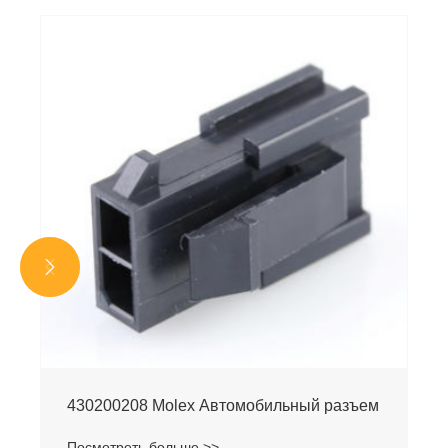


430200208 Molex Автомобильный разъем
Посмотреть больше >>