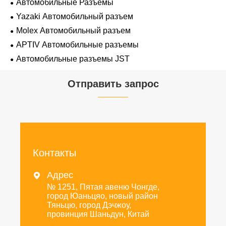
Автомобильные Разъемы
Yazaki Автомобильный разъем
Molex Автомобильный разъем
APTIV Автомобильные разъемы
Автомобильные разъемы JST
Отправить запрос
Контакты
Адрес

№ 1251, Пятая авеню Чонгде,
город Юаньцяо, новый район
Тяньцю, город Дэчжоу,
провинция Шаньдун, Китай