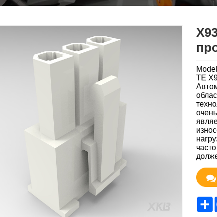
X9
пр
Mode
TE X
Автом
облас
техно
очень
являе
износ
нагру
часто
долже
S