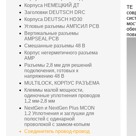
Корпуса НЕМЕЦКИЙ ДТ
TE 
Заголовки DEUTSCH DRC
сов
сис
Корпуса DEUTSCH HD30
мос
Угловые разъемы АМПСИЛ PCB
обе
Вертикальные разъемы
пов
AMPSEAL PCB
Смешанные разъемы 48 В
Корпус негерметичного разъема
AMP
Разъемы 2,8 мм для решений
подключения, готовых к
напряжению 48 В
MULTILOCK, КОРПУС РАЗЪЕМА
Клеммы малой мощности,
одиночные уплотнения проводов
1,2 мм-2,8 мм
NextGen и NextGen Plus MCON
1.2 Уплотнения и заглушки для
полостей с одинарной
проволокой с замком-копьем
Соединитель провод-провод