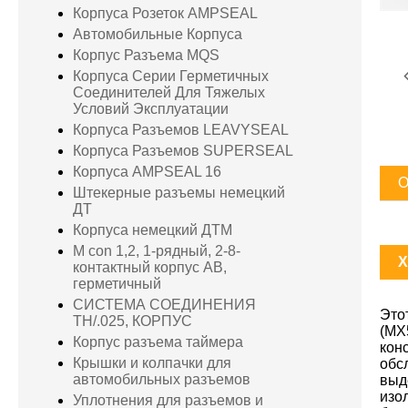
Корпуса Розеток AMPSEAL
Автомобильные Корпуса
Корпус Разъема MQS
Корпуса Серии Герметичных
Соединителей Для Тяжелых
Условий Эксплуатации
Корпуса Разъемов LEAVYSEAL
Корпуса Разъемов SUPERSEAL
Корпуса AMPSEAL 16
О
Штекерные разъемы немецкий
ДТ
Корпуса немецкий ДТМ
M con 1,2, 1-рядный, 2-8-
X
контактный корпус AB,
герметичный
СИСТЕМА СОЕДИНЕНИЯ
Это
TH/.025, КОРПУС
(MX
Корпус разъема таймера
кон
Крышки и колпачки для
обс
автомобильных разъемов
выд
изо
Уплотнения для разъемов и