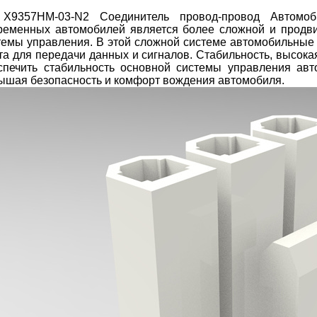
X9357HM-03-N2 Соединитель провод-провод Автомоб
ременных автомобилей является более сложной и продви
темы управления. В этой сложной системе автомобильные 
та для передачи данных и сигналов. Стабильность, высока
спечить стабильность основной системы управления ав
ышая безопасность и комфорт вождения автомобиля.