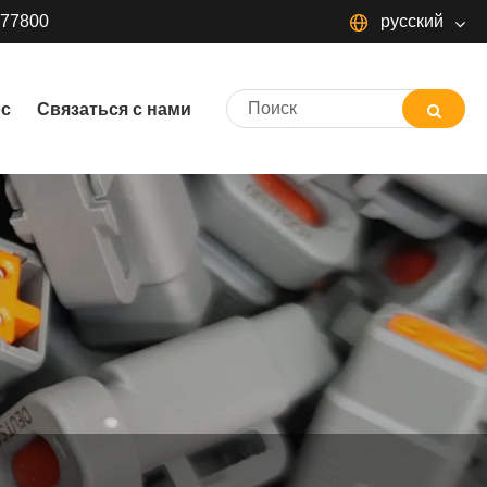
377800
русский
русский
ос
Связаться с нами