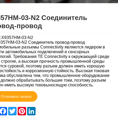
357HM-03-N2 Соединитель
овод-провод
l:X9357HM-03-N2
9357HM-03-N2 Соединитель провод-провод
обильные разъемы Connectivity являются лидером в
ти автомобильных подключений и сенсорных
логий. Требования TE Connectivity к окружающей среде
 строгие, а высокая прочность промышленной среды
тся суровой, поэтому разъем должен иметь хорошую
остойкость и коррозионную стойкость. Высокая токовая
зка обусловлена ​​тем, что промышленное оборудование
 должно обрабатывать большие токи, поэтому разъем
н иметь высокую токовыносящую способность.
Отправить запрос
hare
Facebook
Twitter
Pinterest
LinkedIn