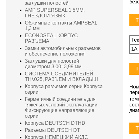
без
заглушки полостей
AMP SUPERSEAL 1.5MM,
ГНЕЗДО И ЯЗЫК
T
Обжимные контакты AMPSEAL:
1,3 мм
ECONOSEAL,КОРПУС
Те
РАЗЪЕМА
Замки автомобильных разъемов
1А
и обеспечение положения
Заглушки для полостей
диаметром 3,00–3,99 мм
T
СИСТЕМА СОЕДИНИТЕЛЕЙ
TH/.025, РАЗЪЕМ И ВКЛАДЫШ
Корпуса разъемов серии Корпуса
Ном
серии
пер
тем
Герметичный соединитель для
сос
тяжелых условий эксплуатации
диа
Фиксирующие направляющие
серии
Корпуса DEUTSCH DTHD
T
Разъемы DEUTSCH DT
Корпуса НЕМЕЦКИЙ АКДС