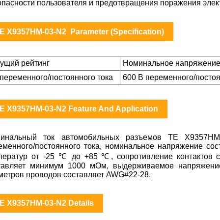
опасности пользователя и предотвращения поражения элек
E X9357HM-03-N2 Parameter (Specification)
кущий рейтинг
Номинальное напряжени
 переменного/постоянного тока
600 В переменного/постоя
E X9357HM-03-N2 Feature And Application
инальный ток автомобильных разъемов TE X9357HM-
еменного/постоянного тока, номинальное напряжение сост
ператур от -25 ℃ до +85 ℃, сопротивление контактов 
тавляет минимум 1000 мОм, выдерживаемое напряжение
метров проводов составляет AWG#22-28.
E X9357HM-03-N2 Details