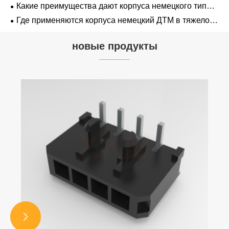
аналогами?
Какие преимущества дают корпуса немецкого типа
ДТМ в промышленности?
Где применяются корпуса немецкий ДТМ в тяжелой
технике?
новые продукты

