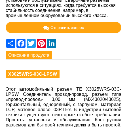
установке и обслуживании. Сварочные разъемы
используются в ситуациях, когда требуется высокая
стабильность соединения, например, в
промышленном оборудовании высокого класса.
Отправить запрос
Share
Facebook
Twitter
Pinterest
LinkedIn
Описание продукта
X3025WRS-03C-LPSW
Этот автомобильный разъем TE X3025WRS-03C-
LPSW Соединитель провод-провод, разъем типа
«провод-провод» 3,00 мм (MX43020/43025),
горизонтальный, однорядный, с гарпуном, материал
LCP, матовое олово, 03P.TE's В индустрии бытовой
техники существуют некоторые особые требования.
Простота установки и обслуживания. Конструкция
разъемов для бытовой техники должна быть простой,