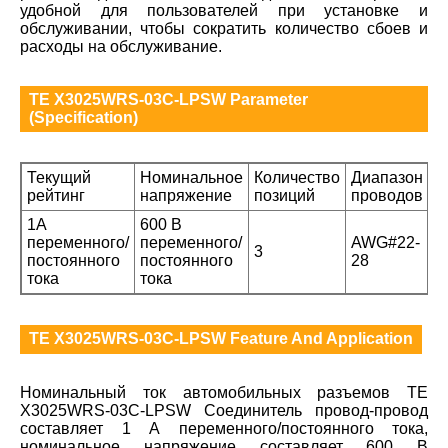
удобной для пользователей при установке и
обслуживании, чтобы сократить количество сбоев и
расходы на обслуживание.
TE X3025WRS-03C-LPSW Parameter
(Specification)
Текущий
Номинальное
Количество
Диапазон
рейтинг
напряжение
позиций
проводов
1А
600 В
переменного/
переменного/
AWG#22-
3
постоянного
постоянного
28
тока
тока
TE X3025WRS-03C-LPSW Feature And Application
Номинальный ток автомобильных разъемов TE
X3025WRS-03C-LPSW Соединитель провод-провод
составляет 1 А переменного/постоянного тока,
номинальное напряжение составляет 600 В