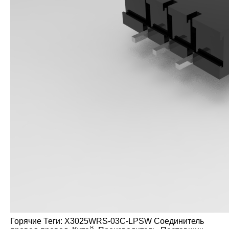
Горячие Теги: X3025WRS-03C-LPSW Соединитель