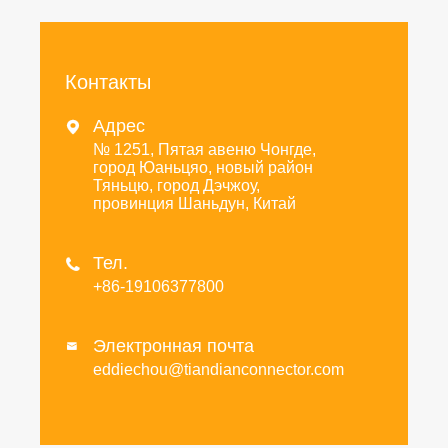
Контакты
Адрес

№ 1251, Пятая авеню Чонгде,
город Юаньцяо, новый район
Тяньцю, город Дэчжоу,
провинция Шаньдун, Китай
Тел.

+86-19106377800
Электронная почта

eddiechou@tiandianconnector.com