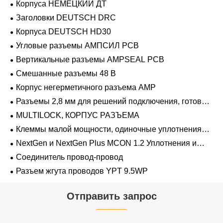
Корпуса НЕМЕЦКИЙ ДТ
Заголовки DEUTSCH DRC
Корпуса DEUTSCH HD30
Угловые разъемы АМПСИЛ PCB
Вертикальные разъемы AMPSEAL PCB
Смешанные разъемы 48 В
Корпус негерметичного разъема AMP
Разъемы 2,8 мм для решений подключения, готовых
к напряжению 48 В
MULTILOCK, КОРПУС РАЗЪЕМА
Клеммы малой мощности, одиночные уплотнения
проводов 1,2 мм-2,8 мм
NextGen и NextGen Plus MCON 1.2 Уплотнения и
заглушки для полостей с одинарной проволокой с
Соединитель провод-провод
замком-копьем
Разъем жгута проводов YPT 9.5WP
Отправить запрос