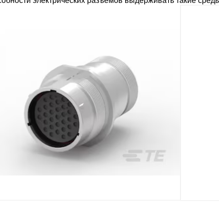
собности электрических разъемов выдерживать такие сред