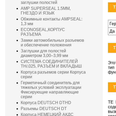
заглушки полостей
T
AMP SUPERSEAL 1.5MM,
ГНЕЗДО И ЯЗЫК
Обжимные контакты AMPSEAL:
Ге
1,3 мм
ECONOSEAL,КОРПУС
Да
РАЗЪЕМА
Замки автомобильных разъемов
и обеспечение положения
T
Заглушки для полостей
диаметром 3,00–3,99 мм
СИСТЕМА СОЕДИНИТЕЛЕЙ
Это
TH/.025, РАЗЪЕМ И ВКЛАДЫШ
тип
фун
Корпуса разъемов серии Корпуса
серии
Герметичный соединитель для
T
тяжелых условий эксплуатации
Фиксирующие направляющие
серии
TE 
Корпуса DEUTSCH DTHD
сод
Разъемы DEUTSCH DT
выз
Корпуса НЕМЕЦКИЙ АКДС