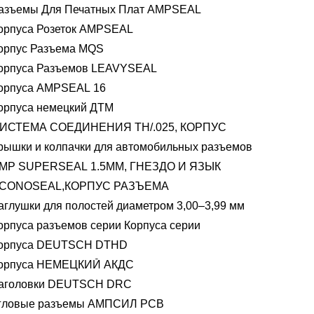
азъемы Для Печатных Плат AMPSEAL
орпуса Розеток AMPSEAL
орпус Разъема MQS
орпуса Разъемов LEAVYSEAL
орпуса AMPSEAL 16
орпуса немецкий ДТМ
ИСТЕМА СОЕДИНЕНИЯ TH/.025, КОРПУС
рышки и колпачки для автомобильных разъемов
MP SUPERSEAL 1.5MM, ГНЕЗДО И ЯЗЫК
CONOSEAL,КОРПУС РАЗЪЕМА
аглушки для полостей диаметром 3,00–3,99 мм
орпуса разъемов серии Корпуса серии
орпуса DEUTSCH DTHD
орпуса НЕМЕЦКИЙ АКДС
аголовки DEUTSCH DRC
гловые разъемы АМПСИЛ PCB