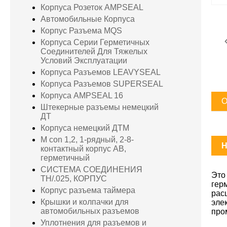
Корпуса Розеток AMPSEAL
Автомобильные Корпуса
Корпус Разъема MQS
Корпуса Серии Герметичных
Соединителей Для Тяжелых
Условий Эксплуатации
Корпуса Разъемов LEAVYSEAL
Корпуса Разъемов SUPERSEAL
Корпуса AMPSEAL 16
О
Штекерные разъемы немецкий
ДТ
Корпуса немецкий ДТМ
M con 1,2, 1-рядный, 2-8-
H
контактный корпус AB,
герметичный
СИСТЕМА СОЕДИНЕНИЯ
Это
TH/.025, КОРПУС
гер
Корпус разъема таймера
рас
Крышки и колпачки для
эле
автомобильных разъемов
про
Уплотнения для разъемов и