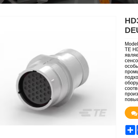
HD3
DE
Model
TE HD
являе
сенсо
особы
промы
подхо
обору
соотв
произ
повыс
S