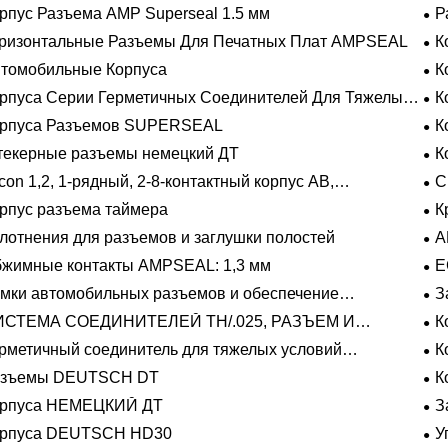
рпус Разъема AMP Superseal 1.5 мм
Р
ризонтальные Разъемы Для Печатных Плат AMPSEAL
К
томобильные Корпуса
К
рпуса Серии Герметичных Соединителей Для Тяжелых
К
овий Эксплуатации
орпуса Разъемов SUPERSEAL
К
екерные разъемы немецкий ДТ
К
con 1,2, 1-рядный, 2-8-контактный корпус AB,
С
метичный
рпус разъема таймера
К
лотнения для разъемов и заглушки полостей
A
жимные контакты AMPSEAL: 1,3 мм
E
мки автомобильных разъемов и обеспечение
З
ожения
ИСТЕМА СОЕДИНИТЕЛЕЙ TH/.025, РАЗЪЕМ И
К
ЛАДЫШ
рметичный соединитель для тяжелых условий
К
плуатации Фиксирующие направляющие серии
азъемы DEUTSCH DT
К
орпуса НЕМЕЦКИЙ ДТ
З
орпуса DEUTSCH HD30
У