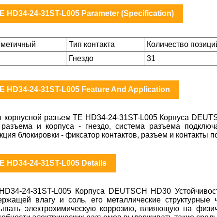
E HD34-24-31ST-L005 Parameter (Specification)
рметичный
Тип контакта
Количество позици
Гнездо
31
E HD34-24-31ST-L005 Feature And Application
т корпусной разъем TE HD34-24-31ST-L005 Корпуса DEUTS
 разъема и корпуса - гнездо, система разъема подключ
кция блокировки - фиксатор контактов, разъем и контакты п
E HD34-24-31ST-L005 Details
HD34-24-31ST-L005 Корпуса DEUTSCH HD30 Устойчивость
ержащей влагу и соль, его металлические структурные 
ывать электрохимическую коррозию, влияющую на физич