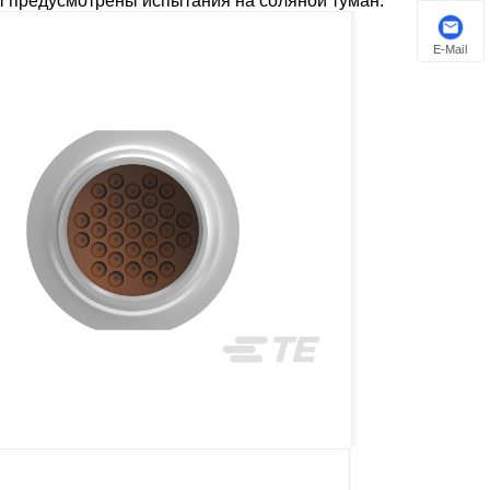
ы предусмотрены испытания на соляной туман.
E-Mail