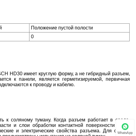
й
Положение пустой полости
0
CH HD30 имеет круглую форму, а не гибридный разъем,
ается к панели, является герметизируемой, первичная
одключаются к проводу и кабелю.
 к соляному туману. Когда разъем работает в среде,
части и слои обработки контактной поверхности могут
еские и электрические свойства разъема. Для оценки
WhatsApp