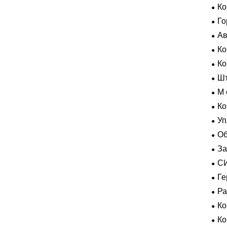
Ко
Го
Ав
Ко
Усл
К
Шт
M 
гер
Ко
Уп
Об
За
пол
С
ВК
Ге
экс
Р
К
К