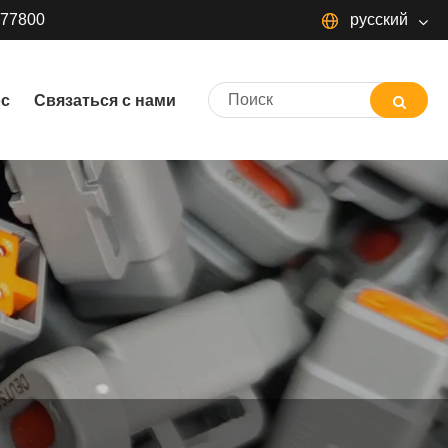
377800
русский
русский
ос
Связаться с нами