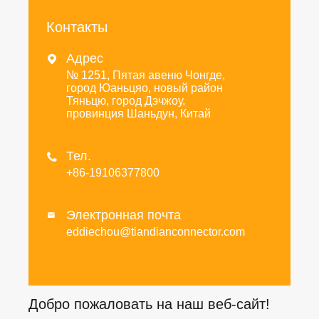
Контакты
Адрес

№ 1251, Пятая авеню Чонгде,
город Юаньцяо, новый район
Тяньцю, город Дэчжоу,
провинция Шаньдун, Китай
Тел.

+86-19106377800
Электронная почта

eddiechou@tiandianconnector.com
Добро пожаловать на наш веб-сайт!