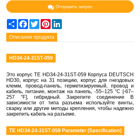
Отправить запрос
Share
Facebook
Twitter
Pinterest
LinkedIn
Описание продукта
HD34-24-31ST-059
Это корпус TE HD34-24-31ST-059 Корпуса DEUTSCH
HD30, корпус на 31 позицию, корпус для гнездовых
клемм, провод-панель, герметизируемый, провод и
кабель, питание, монтаж на панель, -55–125 °C [-67–
257 °F], гибридный. Закрепите соединение В
зависимости от типа разъема используйте винты,
сварку или другие методы крепления, чтобы надежно
закрепить кабель на разъеме.
TE HD34-24-31ST-059 Parameter (Specification)