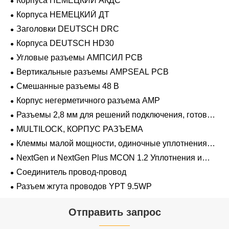
Корпуса НЕМЕЦКИЙ АКДС
Корпуса НЕМЕЦКИЙ ДТ
Заголовки DEUTSCH DRC
Корпуса DEUTSCH HD30
Угловые разъемы АМПСИЛ PCB
Вертикальные разъемы AMPSEAL PCB
Смешанные разъемы 48 В
Корпус негерметичного разъема AMP
Разъемы 2,8 мм для решений подключения, готовых
к напряжению 48 В
MULTILOCK, КОРПУС РАЗЪЕМА
Клеммы малой мощности, одиночные уплотнения
проводов 1,2 мм-2,8 мм
NextGen и NextGen Plus MCON 1.2 Уплотнения и
заглушки для полостей с одинарной проволокой с
Соединитель провод-провод
замком-копьем
Разъем жгута проводов YPT 9.5WP
Отправить запрос