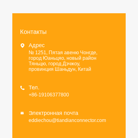
Контакты
Адрес

№ 1251, Пятая авеню Чонгде,
город Юаньцяо, новый район
Тяньцю, город Дэчжоу,
провинция Шаньдун, Китай
Тел.

+86-19106377800
Электронная почта

eddiechou@tiandianconnector.com