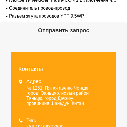
NextGen и NextGen Plus MCON 1.2 Уплотнения и
заглушки для полостей с одинарной проволокой с
Соединитель провод-провод
замком-копьем
Разъем жгута проводов YPT 9.5WP
Отправить запрос
Контакты
Адрес

№ 1251, Пятая авеню Чонгде,
город Юаньцяо, новый район
Тяньцю, город Дэчжоу,
провинция Шаньдун, Китай
Тел.

+86-19106377800