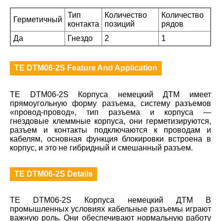
Тип
Количество
Количество
Герметичный
контакта
позиций
рядов
Да
Гнездо
2
1
TE DTM06-2S Feature And Application
TE DTM06-2S Корпуса немецкий ДТМ имеет
прямоугольную форму разъема, систему разъемов
«провод-провод», тип разъема и корпуса —
гнездовые клеммные корпуса, они герметизируются,
разъем и контакты подключаются к проводам и
кабелям, основная функция блокировки встроена в
корпус, и это не гибридный и смешанный разъем.
TE DTM06-2S Details
TE DTM06-2S Корпуса немецкий ДТМ В
промышленных условиях кабельные разъемы играют
важную роль. Они обеспечивают нормальную работу