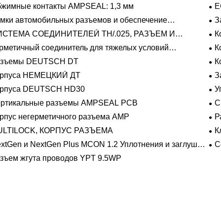
жимные контакты AMPSEAL: 1,3 мм
E
мки автомобильных разъемов и обеспечение
З
ожения
ИСТЕМА СОЕДИНИТЕЛЕЙ TH/.025, РАЗЪЕМ И
К
ЛАДЫШ
рметичный соединитель для тяжелых условий
К
плуатации Фиксирующие направляющие серии
азъемы DEUTSCH DT
К
орпуса НЕМЕЦКИЙ ДТ
З
орпуса DEUTSCH HD30
У
ертикальные разъемы AMPSEAL PCB
С
рпус негерметичного разъема AMP
Р
на
ULTILOCK, КОРПУС РАЗЪЕМА
К
про
xtGen и NextGen Plus MCON 1.2 Уплотнения и заглушки
С
 полостей с одинарной проволокой с замком-копьем
зъем жгута проводов YPT 9.5WP