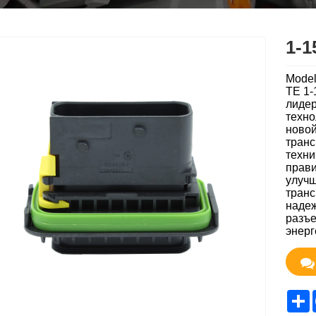
1-1
Model
TE 1-
лидер
техно
новой
транс
техни
прави
улучш
транс
надеж
разъе
энерг
S