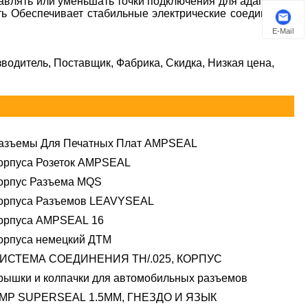
авлять или уменьшать точки подключения для адаптации
ь Обеспечивает стабильные электрические соединения,
E-Mail
зводитель, Поставщик, Фабрика, Скидка, Низкая цена,
азъемы Для Печатных Плат AMPSEAL
орпуса Розеток AMPSEAL
орпус Разъема MQS
орпуса Разъемов LEAVYSEAL
орпуса AMPSEAL 16
орпуса немецкий ДТМ
ИСТЕМА СОЕДИНЕНИЯ TH/.025, КОРПУС
рышки и колпачки для автомобильных разъемов
MP SUPERSEAL 1.5MM, ГНЕЗДО И ЯЗЫК