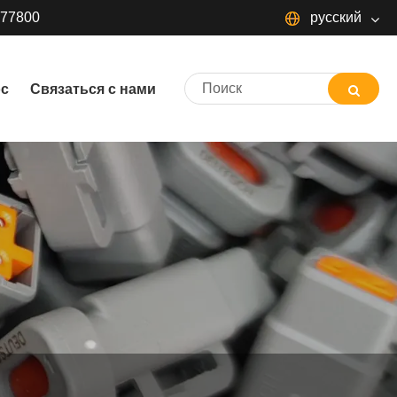
377800
русский
русский
ос
Связаться с нами