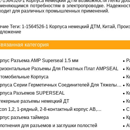
1-1564526-1 Корпуса немецкий ДТМ возможности Легко доб
зменяющимся потребностям в электропроводке. Надежност
ходит для различных промышленных применений.
ячие Теги: 1-1564526-1 Корпуса немецкий ДТМ, Китай, Прои
дложение
вязанная категория
рпус Разъема AMP Superseal 1.5 мм
Р
ризонтальные Разъемы Для Печатных Плат AMPSEAL
К
томобильные Корпуса
К
рпуса Серии Герметичных Соединителей Для Тяжелых
К
овий Эксплуатации
орпуса Разъемов SUPERSEAL
К
екерные разъемы немецкий ДТ
К
con 1,2, 1-рядный, 2-8-контактный корпус AB,
С
метичный
рпус разъема таймера
К
лотнения для разъемов и заглушки полостей
A