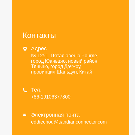
Контакты
Адрес

№ 1251, Пятая авеню Чонгде,
город Юаньцяо, новый район
Тяньцю, город Дэчжоу,
провинция Шаньдун, Китай
Тел.

+86-19106377800
Электронная почта

eddiechou@tiandianconnector.com