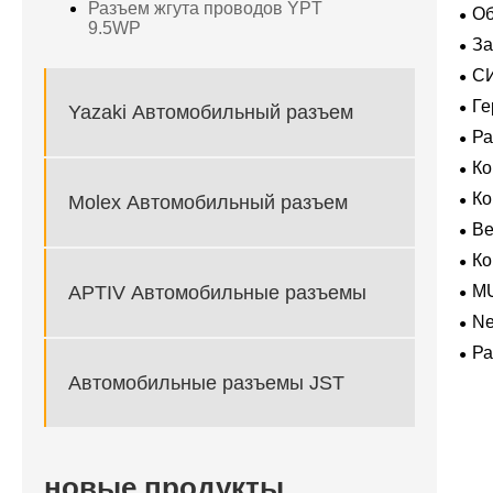
Разъем жгута проводов YPT
Об
9.5WP
За
пол
С
ВК
Ге
Yazaki Автомобильный разъем
экс
Р
К
К
Molex Автомобильный разъем
В
Ко
APTIV Автомобильные разъемы
M
Ne
для
Ра
Автомобильные разъемы JST
новые продукты