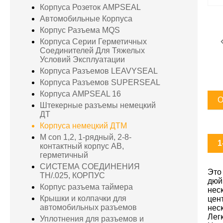
Корпуса Розеток AMPSEAL
Автомобильные Корпуса
Корпус Разъема MQS
Корпуса Серии Герметичных
Соединителей Для Тяжелых
Условий Эксплуатации
Корпуса Разъемов LEAVYSEAL
Корпуса Разъемов SUPERSEAL
Корпуса AMPSEAL 16
О
Штекерные разъемы немецкий
ДТ
Корпуса немецкий ДТМ
M con 1,2, 1-рядный, 2-8-
1
контактный корпус AB,
герметичный
СИСТЕМА СОЕДИНЕНИЯ
Это
TH/.025, КОРПУС
дюй
Корпус разъема таймера
нес
Крышки и колпачки для
цен
автомобильных разъемов
нес
Лег
Уплотнения для разъемов и