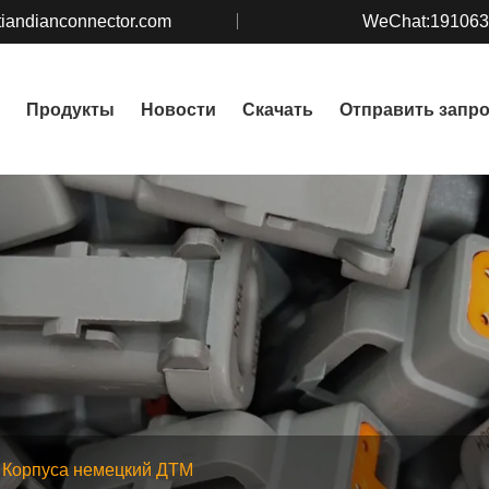
iandianconnector.com
WeChat:19106
Продукты
Новости
Скачать
Отправить запр
Корпуса немецкий ДТМ