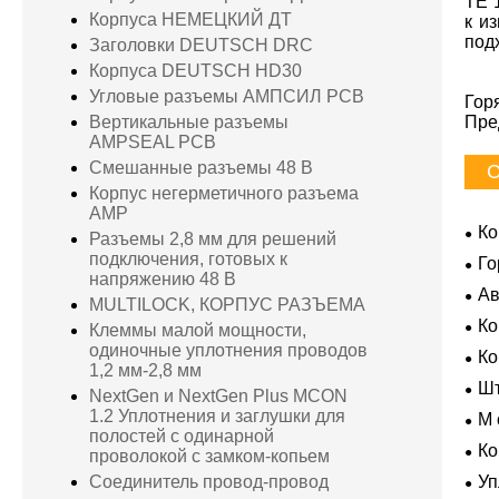
TE 
Корпуса НЕМЕЦКИЙ ДТ
к и
под
Заголовки DEUTSCH DRC
Корпуса DEUTSCH HD30
Угловые разъемы АМПСИЛ PCB
Гор
Пре
Вертикальные разъемы
AMPSEAL PCB
Смешанные разъемы 48 В
С
Корпус негерметичного разъема
AMP
Ко
Разъемы 2,8 мм для решений
подключения, готовых к
Го
напряжению 48 В
Ав
MULTILOCK, КОРПУС РАЗЪЕМА
Ко
Клеммы малой мощности,
Усл
одиночные уплотнения проводов
К
1,2 мм-2,8 мм
Шт
NextGen и NextGen Plus MCON
1.2 Уплотнения и заглушки для
M 
полостей с одинарной
гер
Ко
проволокой с замком-копьем
Уп
Соединитель провод-провод