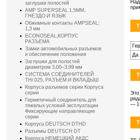
Над
заглушки полостей
при
AMP SUPERSEAL 1.5MM,
ГНЕЗДО И ЯЗЫК
Обжимные контакты AMPSEAL:
T
1,3 мм
ECONOSEAL,КОРПУС
РАЗЪЕМА
Ге
Замки автомобильных разъемов
и обеспечение положения
Да
Заглушки для полостей
диаметром 3,00–3,99 мм
СИСТЕМА СОЕДИНИТЕЛЕЙ
T
TH/.025, РАЗЪЕМ И ВКЛАДЫШ
Корпуса разъемов серии Корпуса
серии
Это
ряд
Герметичный соединитель для
— 1 
тяжелых условий эксплуатации
Фиксирующие направляющие
серии
T
Корпуса DEUTSCH DTHD
Разъемы DEUTSCH DT
Корпуса НЕМЕЦКИЙ АКДС