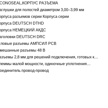
CONOSEAL,КОРПУС РАЗЪЕМА
аглушки для полостей диаметром 3,00–3,99 мм
орпуса разъемов серии Корпуса серии
орпуса DEUTSCH DTHD
орпуса НЕМЕЦКИЙ АКДС
аголовки DEUTSCH DRC
гловые разъемы АМПСИЛ PCB
мешанные разъемы 48 В
азъемы 2,8 мм для решений подключения, готовых к
пряжению 48 В
леммы малой мощности, одиночные уплотнения
водов 1,2 мм-2,8 мм
оединитель провод-провод