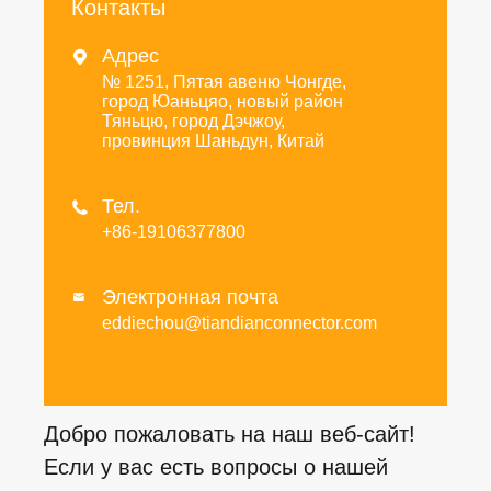
Контакты
Адрес

№ 1251, Пятая авеню Чонгде,
город Юаньцяо, новый район
Тяньцю, город Дэчжоу,
провинция Шаньдун, Китай
Тел.

+86-19106377800
Электронная почта

eddiechou@tiandianconnector.com
Добро пожаловать на наш веб-сайт!
Если у вас есть вопросы о нашей