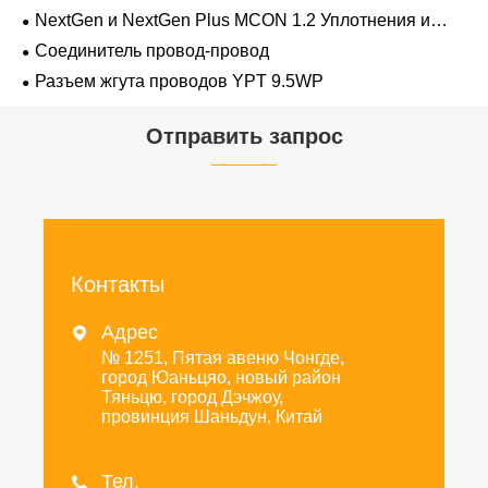
проводов 1,2 мм-2,8 мм
NextGen и NextGen Plus MCON 1.2 Уплотнения и
заглушки для полостей с одинарной проволокой с
Соединитель провод-провод
замком-копьем
Разъем жгута проводов YPT 9.5WP
Отправить запрос
Контакты
Адрес

№ 1251, Пятая авеню Чонгде,
город Юаньцяо, новый район
Тяньцю, город Дэчжоу,
провинция Шаньдун, Китай
Тел.
