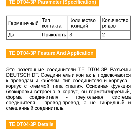
TE DT04-3P Parameter (Specification)
Тип
Количество
Количество
Герметичный
контакта
позиций
рядов
Да
Приколоть
3
2
TE DT04-3P Feature And Application
Это розеточные соединители TE DT04-3P Разъемы
DEUTSCH DT. Соединитель и контакты подключаются
к проводам и кабелям, тип соединителя и корпуса -
корпус с клеммой типа «папа». Основная функция
блокировки встроена в корпус, он герметизируемый,
форма соединителя - треугольная, система
соединителя - провод-провод, а не гибридный и
смешанный соединитель.
TE DT04-3P Details