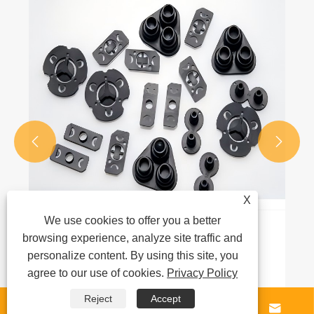


X
We use cookies to offer you a better
Инновации в функциях и материалах
browsing experience, analyze site traffic and
резиновых деталей автомобильных
personalize content. By using this site, you
жгутов проводов: важность и тенденция
agree to our use of cookies.
Privacy Policy
Посмотреть больше >>
развития водонепроницаемого
уплотнения
Reject
Accept



