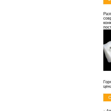
Раз
сов
кон
пос
Гор
цен
С
Ав