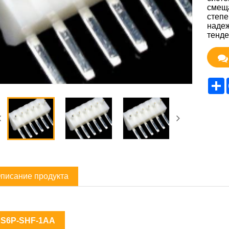
смеща
степе
надеж
тенде
S
писание продукта
S6P-SHF-1AA