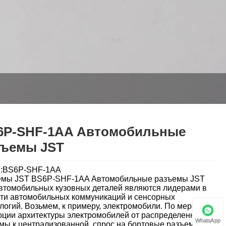
6P-SHF-1AA Автомобильные
зъемы JST
l:BS6P-SHF-1AA
емы JST BS6P-SHF-1AA Автомобильные разъемы JST
втомобильных кузовных деталей являются лидерами в
ти автомобильных коммуникаций и сенсорных
логий. Возьмем, к примеру, электромобили. По мере
ции архитектуры электромобилей от распределенной
WhatsApp
мы к централизованной, спрос на бортовые разъемы