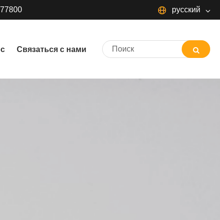
377800
русский
русский
ос
Связаться с нами