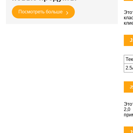
Посмотреть больше
Это
кла
кли
J
Те
2.
J
Это
2,0
при
J