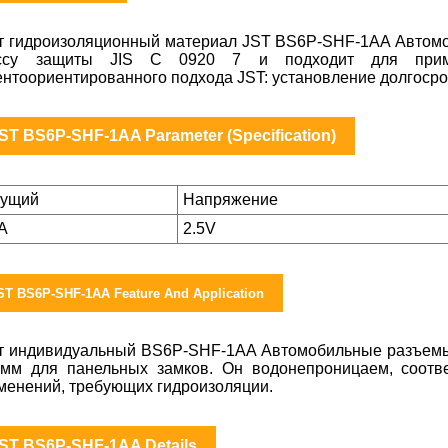
т гидроизоляционный материал JST BS6P-SHF-1AA Автомо
ссу защиты JIS C 0920 7 и подходит для примен
ентоориентированного подхода JST: установление долгосро
ST BS6P-SHF-1AA Parameter (Specification)
кущий
Напряжение
5A
2.5V
ST BS6P-SHF-1AA Feature And Application
т индивидуальный BS6P-SHF-1AA Автомобильные разъемы 
 мм для панельных замков. Он водонепроницаем, соотв
менений, требующих гидроизоляции.
ST BS6P-SHF-1AA Details