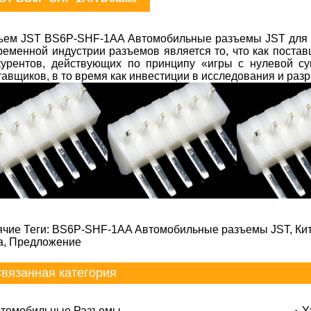
ъем JST BS6P-SHF-1AA Автомобильные разъемы JST для 
ременной индустрии разъемов является то, что как постав
курентов, действующих по принципу «игры с нулевой с
тавщиков, в то время как инвестиции в исследования и разр
ячие Теги: BS6P-SHF-1AA Автомобильные разъемы JST, Кита
а, Предложение
вязанная категория
томобильные Разъемы
Y