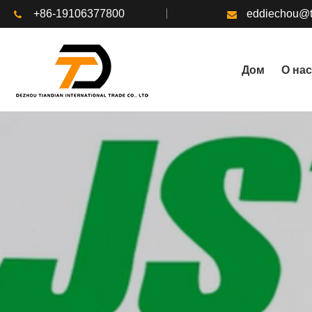
+86-19106377800
eddiechou@t
Дом
О нас