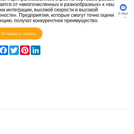
ется от «многочисленных и разнообразных» к «высокой
ни интеграции, высокой скорости и высокой
E-Mail
ности». Предприятия, которые смогут точно оценить эту
нцию, получат конкурентное преимущество.
Отправить запрос
hare
Facebook
Twitter
Pinterest
LinkedIn