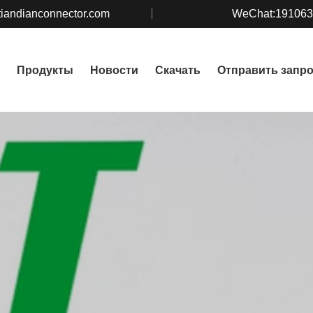
iandianconnector.com
WeChat:19106
Продукты
Новости
Скачать
Отправить запр