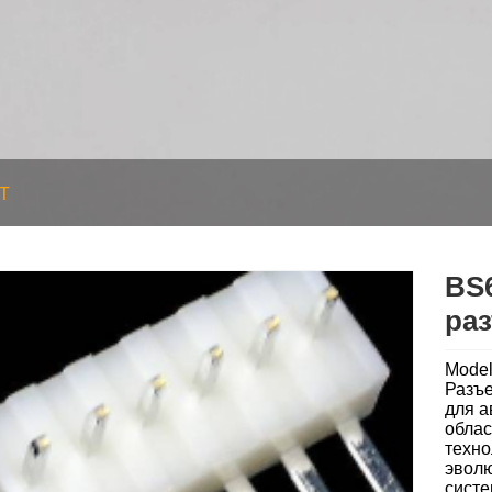
T
BS
ра
Mode
Разъ
для а
облас
техно
эволю
систе