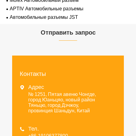
Molex Автомобильный разъем
APTIV Автомобильные разъемы
Автомобильные разъемы JST
Отправить запрос
Контакты
Адрес

№ 1251, Пятая авеню Чонгде,
город Юаньцяо, новый район
Тяньцю, город Дэчжоу,
провинция Шаньдун, Китай
Тел.

+86-19106377800