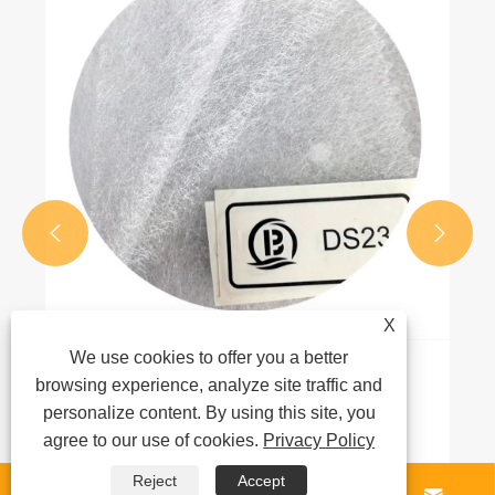


X
We use cookies to offer you a better
Роль ленты в автомобильных жгутах
browsing experience, analyze site traffic and
проводов
personalize content. By using this site, you
agree to our use of cookies.
Privacy Policy
Посмотреть больше >>
Reject
Accept