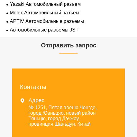
Yazaki Автомобильный разъем
Molex Автомобильный разъем
APTIV Автомобильные разъемы
Автомобильные разъемы JST
Отправить запрос
Контакты
Адрес

№ 1251, Пятая авеню Чонгде,
город Юаньцяо, новый район
Тяньцю, город Дэчжоу,
провинция Шаньдун, Китай