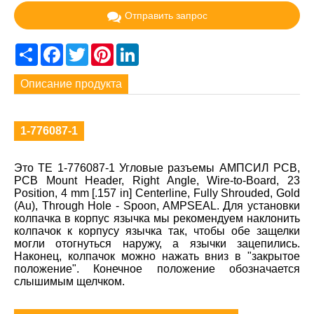
Отправить запрос
Share
Facebook
Twitter
Pinterest
LinkedIn
Описание продукта
1-776087-1
Это TE 1-776087-1 Угловые разъемы АМПСИЛ PCB,
PCB Mount Header, Right Angle, Wire-to-Board, 23
Position, 4 mm [.157 in] Centerline, Fully Shrouded, Gold
(Au), Through Hole - Spoon, AMPSEAL. Для установки
колпачка в корпус язычка мы рекомендуем наклонить
колпачок к корпусу язычка так, чтобы обе защелки
могли отогнуться наружу, а язычки зацепились.
Наконец, колпачок можно нажать вниз в "закрытое
положение". Конечное положение обозначается
слышимым щелчком.