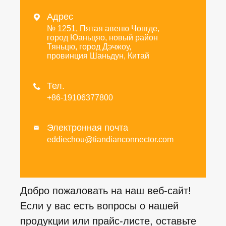
Адрес

№ 1251, Пятая авеню Чонгде,
город Юаньцяо, новый район
Тяньцю, город Дэчжоу,
провинция Шаньдун, Китай
Тел.

+86-19106377800
Электронная почта

eddiechou@tiandianconnector.com
Добро пожаловать на наш веб-сайт!
Если у вас есть вопросы о нашей
продукции или прайс-листе, оставьте