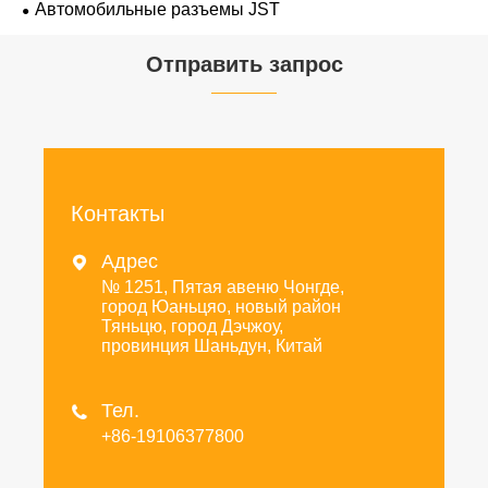
Автомобильные разъемы JST
Отправить запрос
Контакты
Адрес

№ 1251, Пятая авеню Чонгде,
город Юаньцяо, новый район
Тяньцю, город Дэчжоу,
провинция Шаньдун, Китай
Тел.

+86-19106377800