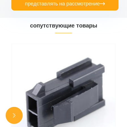
представлять на рассмотрение

сопутствующие товары

