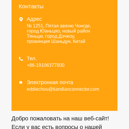
Контакты
Адрес

№ 1251, Пятая авеню Чонгде,
город Юаньцяо, новый район
Тяньцю, город Дэчжоу,
провинция Шаньдун, Китай
Тел.

+86-19106377800
Электронная почта

eddiechou@tiandianconnector.com
Добро пожаловать на наш веб-сайт!
Если у вас есть вопросы о нашей