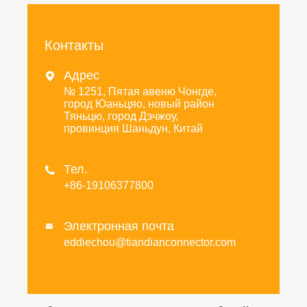
Контакты
Адрес

№ 1251, Пятая авеню Чонгде,
город Юаньцяо, новый район
Тяньцю, город Дэчжоу,
провинция Шаньдун, Китай
Тел.

+86-19106377800
Электронная почта

eddiechou@tiandianconnector.com