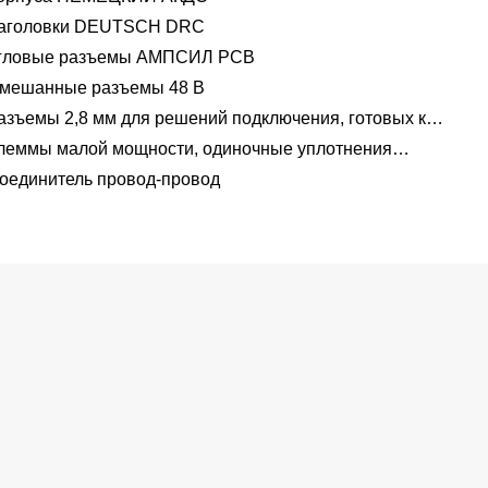
аголовки DEUTSCH DRC
гловые разъемы АМПСИЛ PCB
мешанные разъемы 48 В
азъемы 2,8 мм для решений подключения, готовых к
пряжению 48 В
леммы малой мощности, одиночные уплотнения
водов 1,2 мм-2,8 мм
оединитель провод-провод