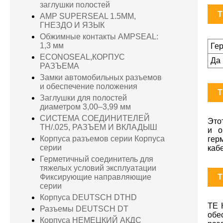
заглушки полостей
T
AMP SUPERSEAL 1.5MM,
ГНЕЗДО И ЯЗЫК
Обжимные контакты AMPSEAL:
1,3 мм
Ге
ECONOSEAL,КОРПУС
Да
РАЗЪЕМА
Замки автомобильных разъемов
и обеспечение положения
T
Заглушки для полостей
диаметром 3,00–3,99 мм
СИСТЕМА СОЕДИНИТЕЛЕЙ
Это
TH/.025, РАЗЪЕМ И ВКЛАДЫШ
и о
Корпуса разъемов серии Корпуса
гер
серии
каб
Герметичный соединитель для
тяжелых условий эксплуатации
T
Фиксирующие направляющие
серии
Корпуса DEUTSCH DTHD
TE 
Разъемы DEUTSCH DT
обе
Корпуса НЕМЕЦКИЙ АКДС