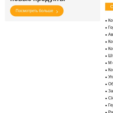
С
Посмотреть больше
Ко
Го
Ав
Ко
Усл
К
Шт
M 
гер
Ко
Уп
Об
За
пол
С
ВК
Ге
экс
Р