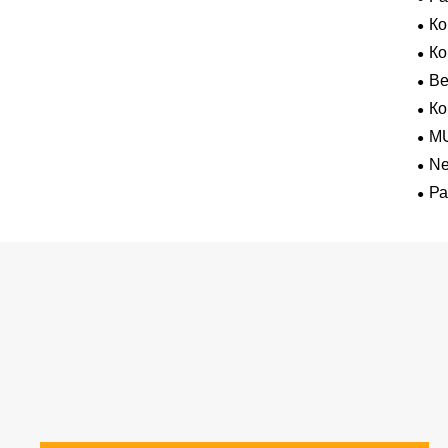
К
К
В
Ко
M
Ne
для
Ра