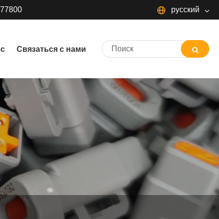
377800
русский
русский
ос
Связаться с нами