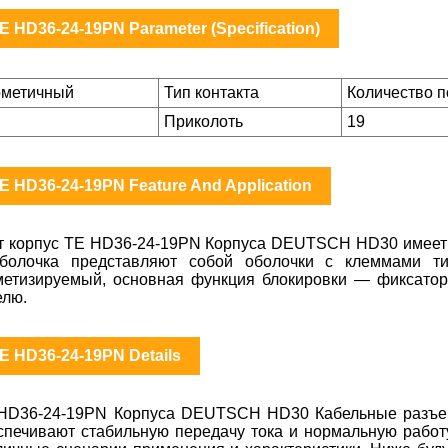
E HD36-24-19PN Parameter (Specification)
рметичный
Тип контакта
Количество 
Приколоть
19
E HD36-24-19PN Feature And Application
т корпус TE HD36-24-19PN Корпуса DEUTSCH HD30 имеет 
болочка представляют собой оболочки с клеммами т
метизируемый, основная функция блокировки — фиксатор 
елю.
E HD36-24-19PN Details
HD36-24-19PN Корпуса DEUTSCH HD30 Кабельные разъемы
спечивают стабильную передачу тока и нормальную рабо