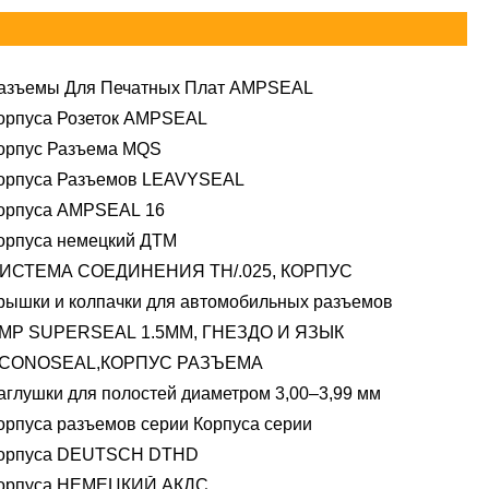
азъемы Для Печатных Плат AMPSEAL
орпуса Розеток AMPSEAL
орпус Разъема MQS
орпуса Разъемов LEAVYSEAL
орпуса AMPSEAL 16
орпуса немецкий ДТМ
ИСТЕМА СОЕДИНЕНИЯ TH/.025, КОРПУС
рышки и колпачки для автомобильных разъемов
MP SUPERSEAL 1.5MM, ГНЕЗДО И ЯЗЫК
CONOSEAL,КОРПУС РАЗЪЕМА
аглушки для полостей диаметром 3,00–3,99 мм
орпуса разъемов серии Корпуса серии
орпуса DEUTSCH DTHD
орпуса НЕМЕЦКИЙ АКДС