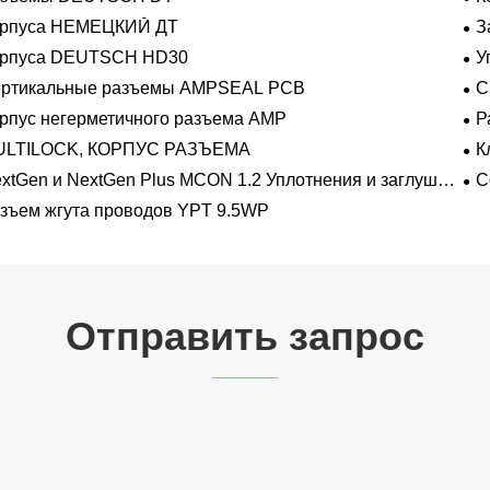
орпуса НЕМЕЦКИЙ ДТ
З
орпуса DEUTSCH HD30
У
ертикальные разъемы AMPSEAL PCB
С
рпус негерметичного разъема AMP
Р
на
ULTILOCK, КОРПУС РАЗЪЕМА
К
про
xtGen и NextGen Plus MCON 1.2 Уплотнения и заглушки
С
 полостей с одинарной проволокой с замком-копьем
зъем жгута проводов YPT 9.5WP
Отправить запрос