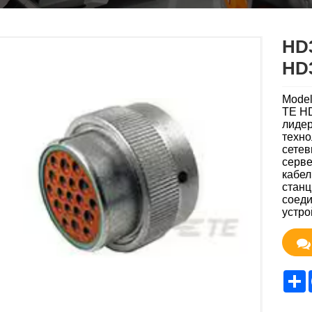
HD
HD
Mode
TE H
лидер
техно
сетев
серве
кабел
станц
соеди
устро
S