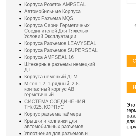
Корпуса Розеток AMPSEAL
Автомобильные Корпуса
Корпус Разъема MQS
Корпуса Серии Герметичных
Соединителей Для Тяжелых
Условий Эксплуатации
Корпуса Разъемов LEAVYSEAL
Корпуса Разъемов SUPERSEAL
Корпуса AMPSEAL 16
О
Штекерные разъемы немецкий
ДТ
Корпуса немецкий ДТМ
M con 1,2, 1-рядный, 2-8-
H
контактный корпус AB,
герметичный
СИСТЕМА СОЕДИНЕНИЯ
Это
TH/.025, КОРПУС
гер
Корпус разъема таймера
раз
Крышки и колпачки для
для
автомобильных разъемов
стр
Уплотнения для разъемов и