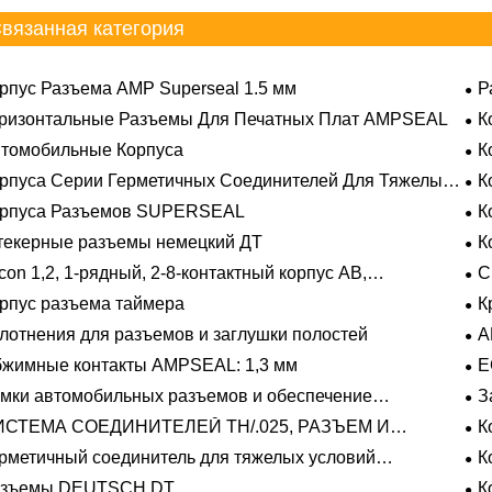
вязанная категория
рпус Разъема AMP Superseal 1.5 мм
Р
ризонтальные Разъемы Для Печатных Плат AMPSEAL
К
томобильные Корпуса
К
рпуса Серии Герметичных Соединителей Для Тяжелых
К
овий Эксплуатации
орпуса Разъемов SUPERSEAL
К
екерные разъемы немецкий ДТ
К
con 1,2, 1-рядный, 2-8-контактный корпус AB,
С
метичный
рпус разъема таймера
К
лотнения для разъемов и заглушки полостей
A
жимные контакты AMPSEAL: 1,3 мм
E
мки автомобильных разъемов и обеспечение
З
ожения
ИСТЕМА СОЕДИНИТЕЛЕЙ TH/.025, РАЗЪЕМ И
К
ЛАДЫШ
рметичный соединитель для тяжелых условий
К
плуатации Фиксирующие направляющие серии
азъемы DEUTSCH DT
К