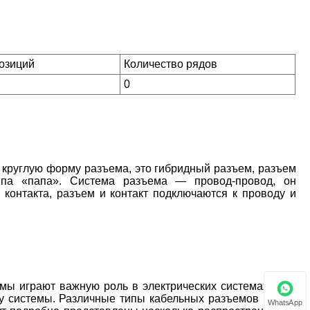
позиций
Количество рядов
0
круглую форму разъема, это гибридный разъем, разъем
ипа «папа». Система разъема — провод-провод, он
контакта, разъем и контакт подключаются к проводу и
 играют важную роль в электрических системах. Они
ту системы. Различные типы кабельных разъемов имеют
WhatsApp