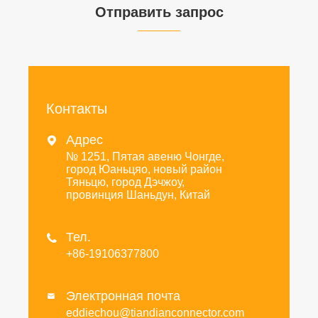
Отправить запрос
Контакты
Адрес

№ 1251, Пятая авеню Чонгде,
город Юаньцяо, новый район
Тяньцю, город Дэчжоу,
провинция Шаньдун, Китай
Тел.

+86-19106377800
Электронная почта

eddiechou@tiandianconnector.com