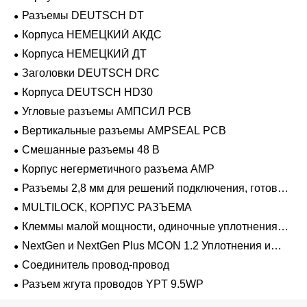
Разъемы DEUTSCH DT
Корпуса НЕМЕЦКИЙ АКДС
Корпуса НЕМЕЦКИЙ ДТ
Заголовки DEUTSCH DRC
Корпуса DEUTSCH HD30
Угловые разъемы АМПСИЛ PCB
Вертикальные разъемы AMPSEAL PCB
Смешанные разъемы 48 В
Корпус негерметичного разъема AMP
Разъемы 2,8 мм для решений подключения, готовых
к напряжению 48 В
MULTILOCK, КОРПУС РАЗЪЕМА
Клеммы малой мощности, одиночные уплотнения
проводов 1,2 мм-2,8 мм
NextGen и NextGen Plus MCON 1.2 Уплотнения и
заглушки для полостей с одинарной проволокой с
Соединитель провод-провод
замком-копьем
Разъем жгута проводов YPT 9.5WP