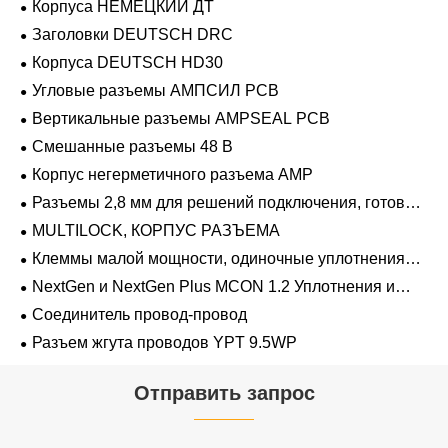
Корпуса НЕМЕЦКИЙ ДТ
Заголовки DEUTSCH DRC
Корпуса DEUTSCH HD30
Угловые разъемы АМПСИЛ PCB
Вертикальные разъемы AMPSEAL PCB
Смешанные разъемы 48 В
Корпус негерметичного разъема AMP
Разъемы 2,8 мм для решений подключения, готовых
к напряжению 48 В
MULTILOCK, КОРПУС РАЗЪЕМА
Клеммы малой мощности, одиночные уплотнения
проводов 1,2 мм-2,8 мм
NextGen и NextGen Plus MCON 1.2 Уплотнения и
заглушки для полостей с одинарной проволокой с
Соединитель провод-провод
замком-копьем
Разъем жгута проводов YPT 9.5WP
Отправить запрос