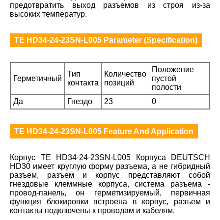
предотвратить выход разъемов из строя из-за
высоких температур.
TE HD34-24-23SN-L005 Parameter (Specification)
Положение
Тип
Количество
Герметичный
пустой
контакта
позиций
полости
Да
Гнездо
23
0
TE HD34-24-23SN-L005 Feature And Application
Корпус TE HD34-24-23SN-L005 Корпуса DEUTSCH
HD30 имеет круглую форму разъема, а не гибридный
разъем, разъем и корпус представляют собой
гнездовые клеммные корпуса, система разъема -
провод-панель, он герметизируемый, первичная
функция блокировки встроена в корпус, разъем и
контакты подключены к проводам и кабелям.