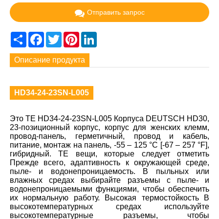
Отправить запрос
Share
Facebook
Twitter
Pinterest
LinkedIn
Описание продукта
HD34-24-23SN-L005
Это TE HD34-24-23SN-L005 Корпуса DEUTSCH HD30,
23-позиционный корпус, корпус для женских клемм,
провод-панель, герметичный, провод и кабель,
питание, монтаж на панель, -55 – 125 °C [-67 – 257 °F],
гибридный. TE вещи, которые следует отметить
Прежде всего, адаптивность к окружающей среде,
пыле- и водонепроницаемость. В пыльных или
влажных средах выбирайте разъемы с пыле- и
водонепроницаемыми функциями, чтобы обеспечить
их нормальную работу. Высокая термостойкость В
высокотемпературных средах используйте
высокотемпературные разъемы, чтобы