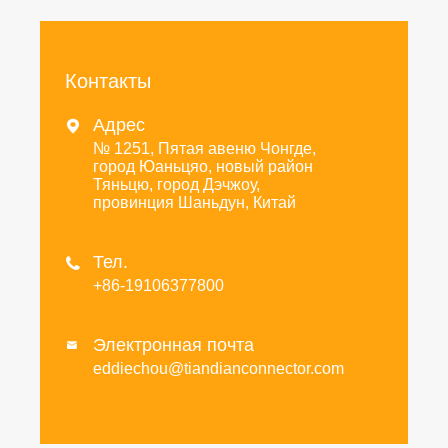
Контакты
Адрес

№ 1251, Пятая авеню Чонгде,
город Юаньцяо, новый район
Тяньцю, город Дэчжоу,
провинция Шаньдун, Китай
Тел.

+86-19106377800
Электронная почта

eddiechou@tiandianconnector.com