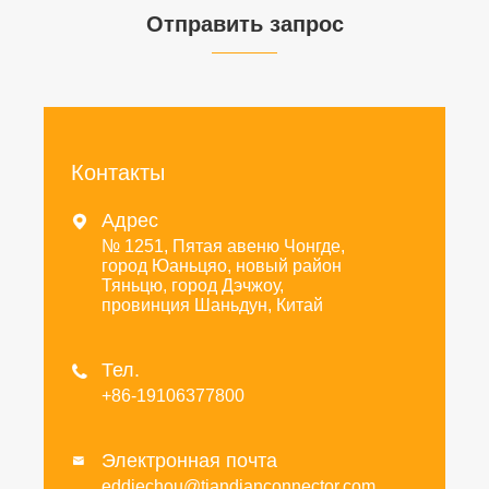
Отправить запрос
Контакты
Адрес

№ 1251, Пятая авеню Чонгде,
город Юаньцяо, новый район
Тяньцю, город Дэчжоу,
провинция Шаньдун, Китай
Тел.

+86-19106377800
Электронная почта

eddiechou@tiandianconnector.com