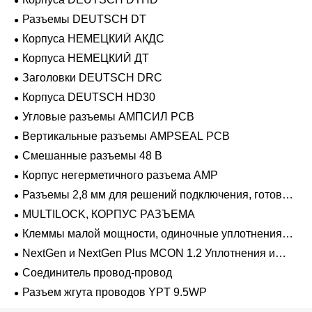
Разъемы DEUTSCH DT
Корпуса НЕМЕЦКИЙ АКДС
Корпуса НЕМЕЦКИЙ ДТ
Заголовки DEUTSCH DRC
Корпуса DEUTSCH HD30
Угловые разъемы АМПСИЛ PCB
Вертикальные разъемы AMPSEAL PCB
Смешанные разъемы 48 В
Корпус негерметичного разъема AMP
Разъемы 2,8 мм для решений подключения, готовых
к напряжению 48 В
MULTILOCK, КОРПУС РАЗЪЕМА
Клеммы малой мощности, одиночные уплотнения
проводов 1,2 мм-2,8 мм
NextGen и NextGen Plus MCON 1.2 Уплотнения и
заглушки для полостей с одинарной проволокой с
Соединитель провод-провод
замком-копьем
Разъем жгута проводов YPT 9.5WP