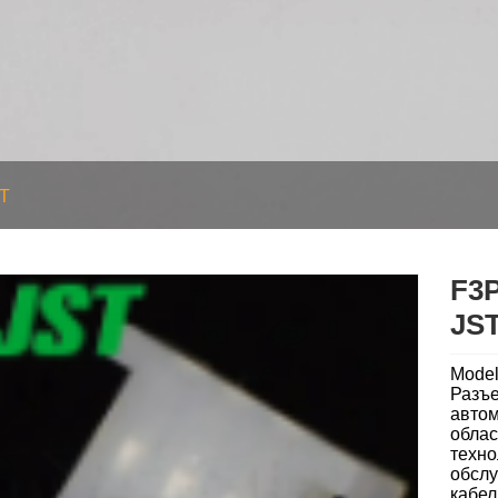
T
F3
JS
Mode
Разъ
автом
облас
техно
обслу
кабел