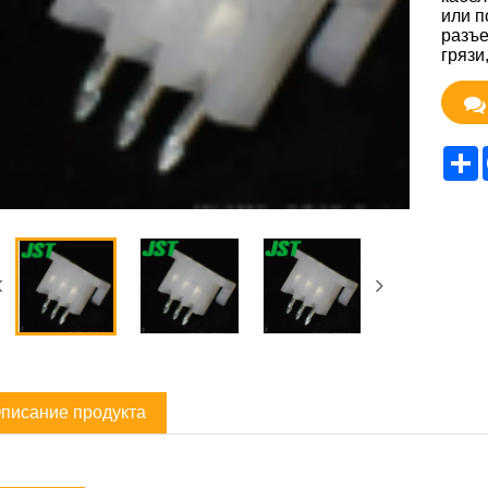
или п
разъе
грязи
S
писание продукта