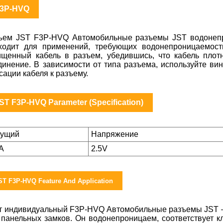
3P-HVQ
ъем JST F3P-HVQ Автомобильные разъемы JST водонепро
ходит для применений, требующих водонепроницаемости
ищенный кабель в разъем, убедившись, что кабель плот
динение. В зависимости от типа разъема, используйте ви
сации кабеля к разъему.
ST F3P-HVQ Parameter (Specification)
кущий
Напряжение
5A
2.5V
ST F3P-HVQ Feature And Application
т индивидуальный F3P-HVQ Автомобильные разъемы JST — 
 панельных замков. Он водонепроницаем, соответствует к