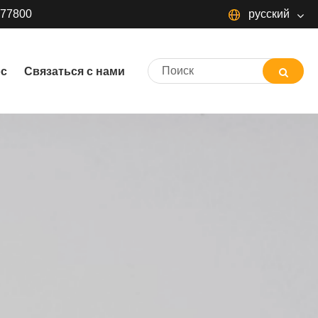
377800
русский
русский
ос
Связаться с нами