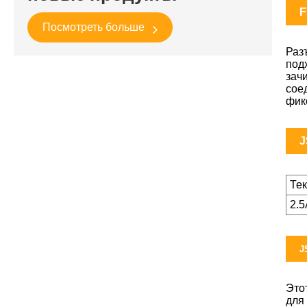
F
Посмотреть больше
Раз
под
зач
сое
фик
J
Те
2.
J
Это
для