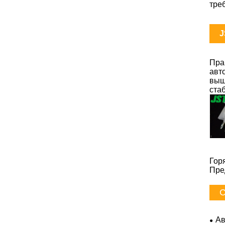
тре
J
Пра
авт
выш
ста
Гор
Пре
С
Ав