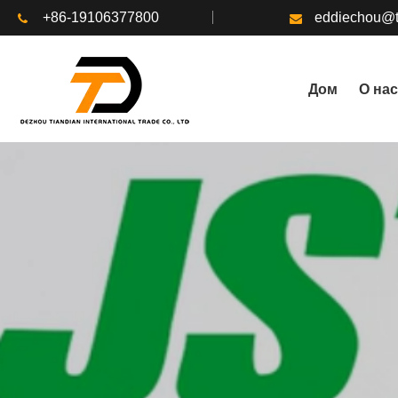
+86-19106377800
eddiechou@t
Дом
О нас