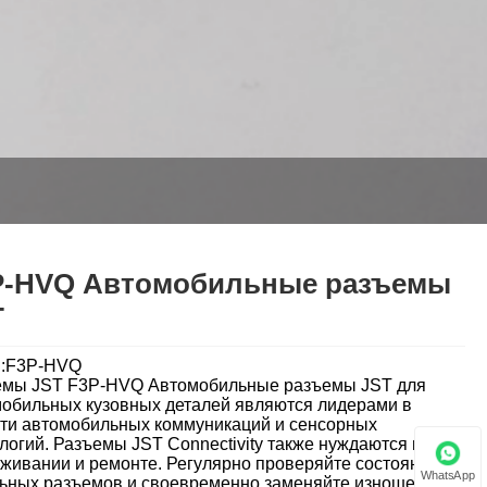
P-HVQ Автомобильные разъемы
T
l:F3P-HVQ
емы JST F3P-HVQ Автомобильные разъемы JST для
обильных кузовных деталей являются лидерами в
ти автомобильных коммуникаций и сенсорных
логий. Разъемы JST Connectivity также нуждаются в
живании и ремонте. Регулярно проверяйте состояние
WhatsApp
ьных разъемов и своевременно заменяйте изношенные