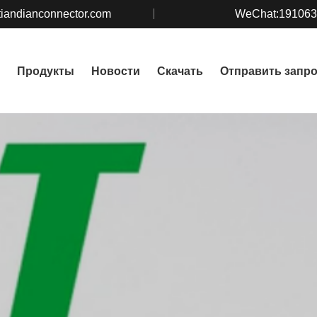
iandianconnector.com
WeChat:19106
Продукты
Новости
Скачать
Отправить запр