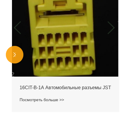


16CIT-B-1A Автомобильные разъемы JST
Посмотреть больше >>