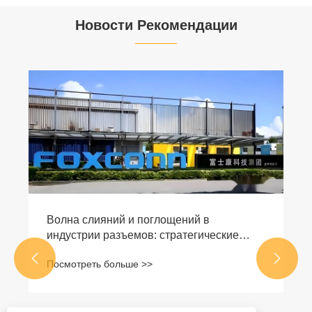
Новости Рекомендации
Волна слияний и поглощений в
индустрии разъемов: стратегические
различия и будущее развитие китайского


Посмотреть больше >>
и американского производства