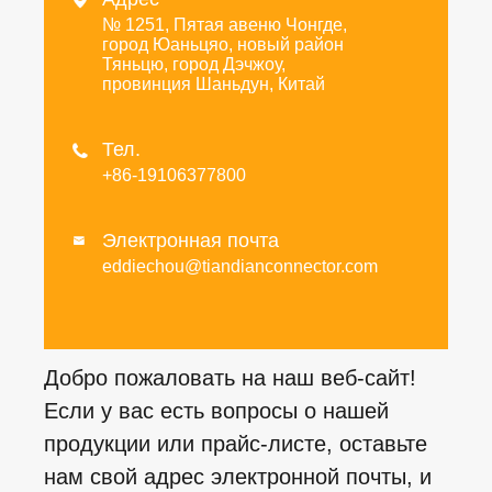

№ 1251, Пятая авеню Чонгде,
город Юаньцяо, новый район
Тяньцю, город Дэчжоу,
провинция Шаньдун, Китай
Тел.

+86-19106377800
Электронная почта

eddiechou@tiandianconnector.com
Добро пожаловать на наш веб-сайт!
Если у вас есть вопросы о нашей
продукции или прайс-листе, оставьте
нам свой адрес электронной почты, и