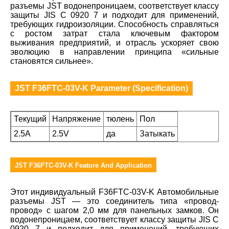
разъемы JST водонепроницаем, соответствует классу
защиты JIS C 0920 7 и подходит для применений,
требующих гидроизоляции. Способность справляться
с ростом затрат стала ключевым фактором
выживания предприятий, и отрасль ускоряет свою
эволюцию в направлении принципа «сильные
становятся сильнее».
JST F36FTC-03V-K Parameter (Specification)
Текущий
Напряжение
тюлень
Пол
2.5A
2.5V
да
Затыкать
JST F36FTC-03V-K Feature And Application
Этот индивидуальный F36FTC-03V-K Автомобильные
разъемы JST — это соединитель типа «провод-
провод» с шагом 2,0 мм для панельных замков. Он
водонепроницаем, соответствует классу защиты JIS C
0920 7 и подходит для применений, требующих