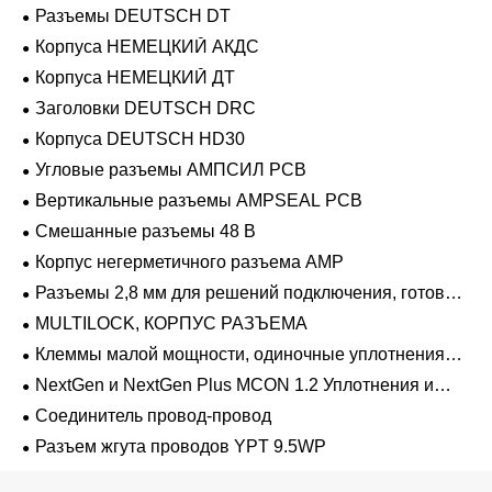
Разъемы DEUTSCH DT
Корпуса НЕМЕЦКИЙ АКДС
Корпуса НЕМЕЦКИЙ ДТ
Заголовки DEUTSCH DRC
Корпуса DEUTSCH HD30
Угловые разъемы АМПСИЛ PCB
Вертикальные разъемы AMPSEAL PCB
Смешанные разъемы 48 В
Корпус негерметичного разъема AMP
Разъемы 2,8 мм для решений подключения, готовых
к напряжению 48 В
MULTILOCK, КОРПУС РАЗЪЕМА
Клеммы малой мощности, одиночные уплотнения
проводов 1,2 мм-2,8 мм
NextGen и NextGen Plus MCON 1.2 Уплотнения и
заглушки для полостей с одинарной проволокой с
Соединитель провод-провод
замком-копьем
Разъем жгута проводов YPT 9.5WP