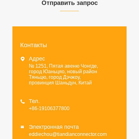
Отправить запрос
Контакты
Адрес

№ 1251, Пятая авеню Чонгде,
город Юаньцяо, новый район
Тяньцю, город Дэчжоу,
провинция Шаньдун, Китай
Тел.

+86-19106377800
Электронная почта

eddiechou@tiandianconnector.com