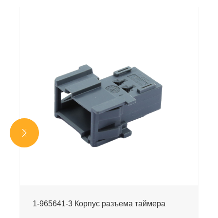


1-965641-3 Корпус разъема таймера