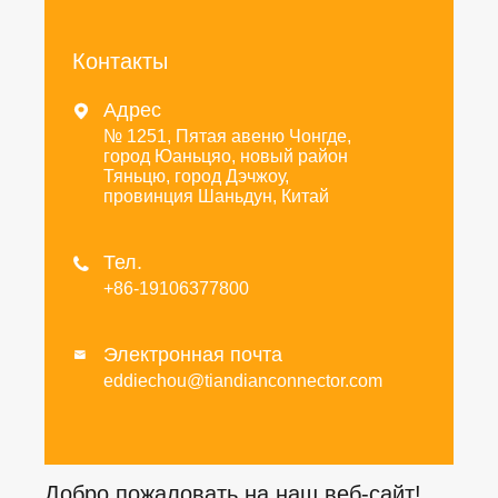
Контакты
Адрес

№ 1251, Пятая авеню Чонгде,
город Юаньцяо, новый район
Тяньцю, город Дэчжоу,
провинция Шаньдун, Китай
Тел.

+86-19106377800
Электронная почта

eddiechou@tiandianconnector.com
Добро пожаловать на наш веб-сайт!