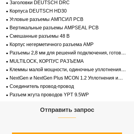
Заголовки DEUTSCH DRC
Корпуса DEUTSCH HD30
Угловые разъемы АМПСИЛ PCB
Вертикальные разъемы AMPSEAL PCB
Смешанные разъемы 48 В
Корпус негерметичного разъема AMP
Разъемы 2,8 мм для решений подключения, готовых
к напряжению 48 В
MULTILOCK, КОРПУС РАЗЪЕМА
Клеммы малой мощности, одиночные уплотнения
проводов 1,2 мм-2,8 мм
NextGen и NextGen Plus MCON 1.2 Уплотнения и
заглушки для полостей с одинарной проволокой с
Соединитель провод-провод
замком-копьем
Разъем жгута проводов YPT 9.5WP
Отправить запрос