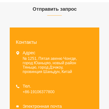
Отправить запрос
Контакты
Адрес

№ 1251, Пятая авеню Чонгде,
город Юаньцяо, новый район
Тяньцю, город Дэчжоу,
провинция Шаньдун, Китай
Тел.

+86-19106377800
Электронная почта
