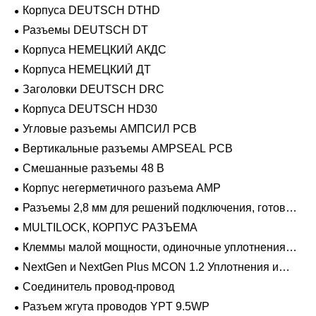
эксплуатации Фиксирующие направляющие серии
Корпуса DEUTSCH DTHD
Разъемы DEUTSCH DT
Корпуса НЕМЕЦКИЙ АКДС
Корпуса НЕМЕЦКИЙ ДТ
Заголовки DEUTSCH DRC
Корпуса DEUTSCH HD30
Угловые разъемы АМПСИЛ PCB
Вертикальные разъемы AMPSEAL PCB
Смешанные разъемы 48 В
Корпус негерметичного разъема AMP
Разъемы 2,8 мм для решений подключения, готовых
к напряжению 48 В
MULTILOCK, КОРПУС РАЗЪЕМА
Клеммы малой мощности, одиночные уплотнения
проводов 1,2 мм-2,8 мм
NextGen и NextGen Plus MCON 1.2 Уплотнения и
заглушки для полостей с одинарной проволокой с
Соединитель провод-провод
замком-копьем
Разъем жгута проводов YPT 9.5WP