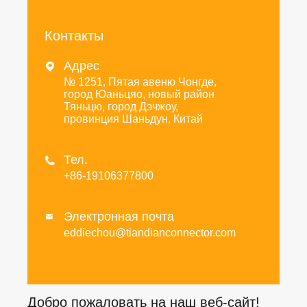
Контакты
Адрес

№ 1251, Пятая авеню Чонгде,
город Юаньцяо, новый район
Тяньцю, город Дэчжоу,
провинция Шаньдун, Китай
Тел.

+86-19106377800
Электронная почта

eddiechou@tiandianconnector.com
Добро пожаловать на наш веб-сайт!