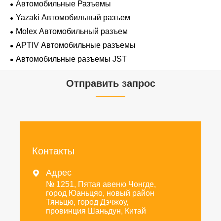
Автомобильные Разъемы
Yazaki Автомобильный разъем
Molex Автомобильный разъем
APTIV Автомобильные разъемы
Автомобильные разъемы JST
Отправить запрос
Контакты
Адрес

№ 1251, Пятая авеню Чонгде,
город Юаньцяо, новый район
Тяньцю, город Дэчжоу,
провинция Шаньдун, Китай