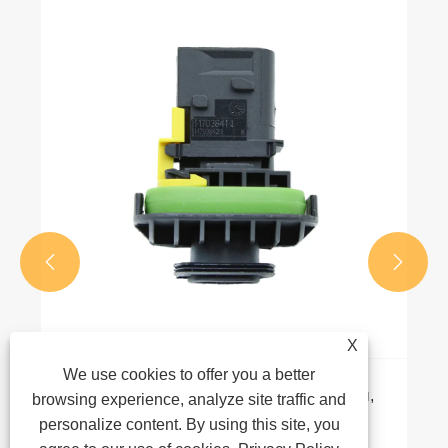


X
We use cookies to offer you a better
Основы автомобильных разъемов: типы,
browsing experience, analyze site traffic and
функции и важность
personalize content. By using this site, you