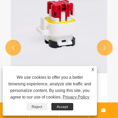


X
We use cookies to offer you a better
Какой материал используется для
browsing experience, analyze site traffic and
корпусов розеток AMPSEAL?
personalize content. By using this site, you
agree to our use of cookies.
Privacy Policy
Посмотреть больше >>
Reject
Accept



