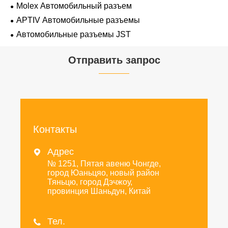
Molex Автомобильный разъем
APTIV Автомобильные разъемы
Автомобильные разъемы JST
Отправить запрос
Контакты
Адрес

№ 1251, Пятая авеню Чонгде,
город Юаньцяо, новый район
Тяньцю, город Дэчжоу,
провинция Шаньдун, Китай
Тел.
