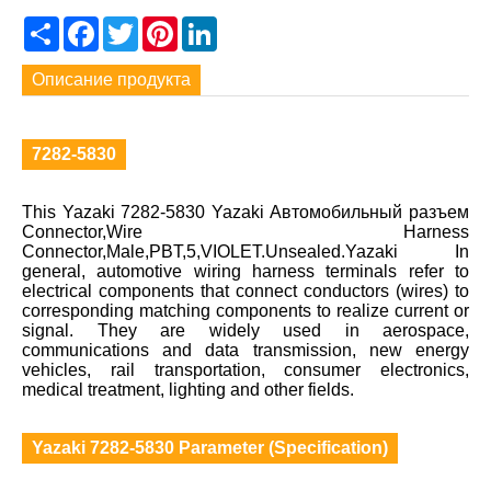
Share
Facebook
Twitter
Pinterest
LinkedIn
Описание продукта
7282-5830
This Yazaki 7282-5830 Yazaki Автомобильный разъем
Connector,Wire Harness
Connector,Male,PBT,5,VIOLET.Unsealed.Yazaki In
general, automotive wiring harness terminals refer to
electrical components that connect conductors (wires) to
corresponding matching components to realize current or
signal. They are widely used in aerospace,
communications and data transmission, new energy
vehicles, rail transportation, consumer electronics,
medical treatment, lighting and other fields.
Yazaki 7282-5830 Parameter (Specification)