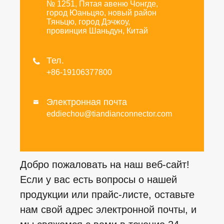
№ 1251, Пятая авеню Чонгде,
город Юаньцяо, новый район
Тяньцю, город Дэчжоу,
провинция Шаньдун, Китай
Тел.

+86-19106377800
Электронная почта

eddiechou@tiandianconnector.com
Добро пожаловать на наш веб-сайт!
Если у вас есть вопросы о нашей
продукции или прайс-листе, оставьте
нам свой адрес электронной почты, и