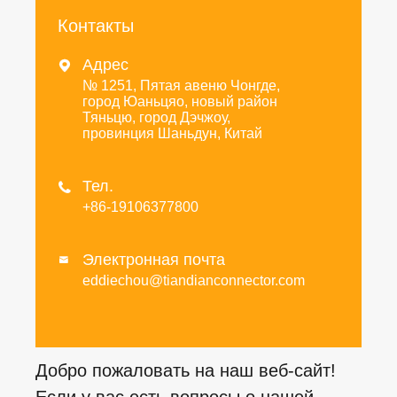
Контакты
Адрес

№ 1251, Пятая авеню Чонгде,
город Юаньцяо, новый район
Тяньцю, город Дэчжоу,
провинция Шаньдун, Китай
Тел.

+86-19106377800
Электронная почта

eddiechou@tiandianconnector.com
Добро пожаловать на наш веб-сайт!
Если у вас есть вопросы о нашей