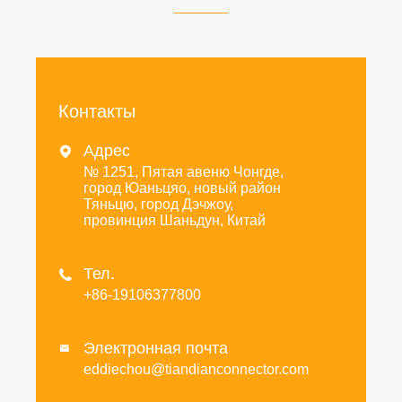
Контакты
Адрес

№ 1251, Пятая авеню Чонгде,
город Юаньцяо, новый район
Тяньцю, город Дэчжоу,
провинция Шаньдун, Китай
Тел.

+86-19106377800
Электронная почта

eddiechou@tiandianconnector.com