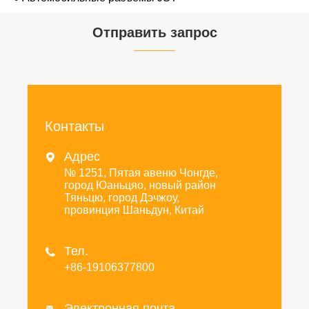
Отправить запрос
Контакты
Адрес

№ 1251, Пятая авеню Чонгде,
город Юаньцяо, новый район
Тяньцю, город Дэчжоу,
провинция Шаньдун, Китай
Тел.

+86-19106377800
Электронная почта
