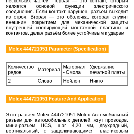
нескольких частей. Первая — это контакт, который
является основой функции электрического
соединения. Если контакт нарушен, разъём выходит
из строя. Вторая — это оболочка, которая служит
внешним покрытием для механической защиты
внутренней изолирующей монтажной пластины и
контактов, делая разъём более устойчивым к ударам.
Molex 444721051 Parameter (Specification)
Количество
Материал
Удержание
Материал
рядов
- Смола
печатной платы
2
Олово
Нейлон
Никто
Molex 444721051 Feature And Application
Этот разъем Molex 444721051 Molex Автомобильный
разъем для автомобильных деталей, жгут проводов,
мини-разъем HCS, шаг 4,20 мм, двухрядный,
вертикальный, с защелкивающимся пластиковым