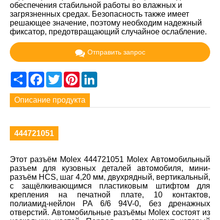
обеспечения стабильной работы во влажных и
загрязненных средах. Безопасность также имеет
решающее значение, поэтому необходим надежный
фиксатор, предотвращающий случайное ослабление.
Отправить запрос
Share
Facebook
Twitter
Pinterest
LinkedIn
Описание продукта
444721051
Этот разъём Molex 444721051 Molex Автомобильный
разъем для кузовных деталей автомобиля, мини-
разъём HCS, шаг 4,20 мм, двухрядный, вертикальный,
с защёлкивающимся пластиковым штифтом для
крепления на печатной плате, 10 контактов,
полиамид-нейлон PA 6/6 94V-0, без дренажных
отверстий. Автомобильные разъёмы Molex состоят из