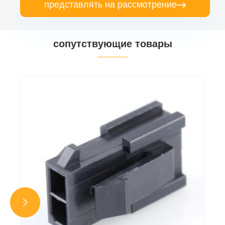
представлять на рассмотрение

сопутствующие товары

