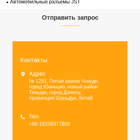
Автомобильные разъемы JST
Отправить запрос
Контакты
Адрес

№ 1251, Пятая авеню Чонгде,
город Юаньцяо, новый район
Тяньцю, город Дэчжоу,
провинция Шаньдун, Китай
Тел.

+86-19106377800