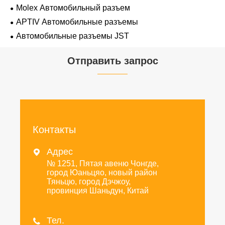
Molex Автомобильный разъем
APTIV Автомобильные разъемы
Автомобильные разъемы JST
Отправить запрос
Контакты
Адрес

№ 1251, Пятая авеню Чонгде,
город Юаньцяо, новый район
Тяньцю, город Дэчжоу,
провинция Шаньдун, Китай
Тел.
