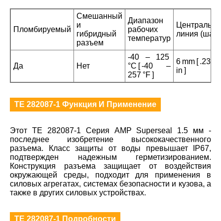
Смешанный
Диапазон
и
Центральна
Пломбируемый
рабочих
гибридный
линия (шаг
температур
разъем
-40 – 125
6 mm [ .236
Да
Нет
°C [ -40 –
in ]
257 °F ]
TE 282087-1 Функция И Применение
Этот TE 282087-1 Серия AMP Superseal 1.5 мм -
последнее изобретение высококачественного
разъема. Класс защиты от воды превышает IP67,
подтвержден надежным герметизированием.
Конструкция разъема защищает от воздействия
окружающей среды, подходит для применения в
силовых агрегатах, системах безопасности и кузова, а
также в других силовых устройствах.
TE 282087-1 Подробности