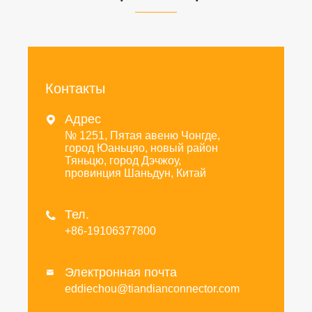
Контакты
Адрес

№ 1251, Пятая авеню Чонгде,
город Юаньцяо, новый район
Тяньцю, город Дэчжоу,
провинция Шаньдун, Китай
Тел.

+86-19106377800
Электронная почта

eddiechou@tiandianconnector.com