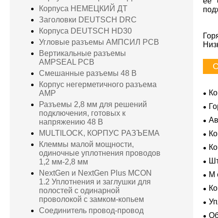
ее 
Корпуса НЕМЕЦКИЙ ДТ
под
Заголовки DEUTSCH DRC
Корпуса DEUTSCH HD30
Гор
Угловые разъемы АМПСИЛ PCB
Низ
Вертикальные разъемы
AMPSEAL PCB
С
Смешанные разъемы 48 В
Корпус негерметичного разъема
Ко
AMP
Разъемы 2,8 мм для решений
Го
подключения, готовых к
Ав
напряжению 48 В
MULTILOCK, КОРПУС РАЗЪЕМА
Ко
Усл
Клеммы малой мощности,
К
одиночные уплотнения проводов
Шт
1,2 мм-2,8 мм
NextGen и NextGen Plus MCON
M 
1.2 Уплотнения и заглушки для
гер
Ко
полостей с одинарной
проволокой с замком-копьем
Уп
Соединитель провод-провод
Об