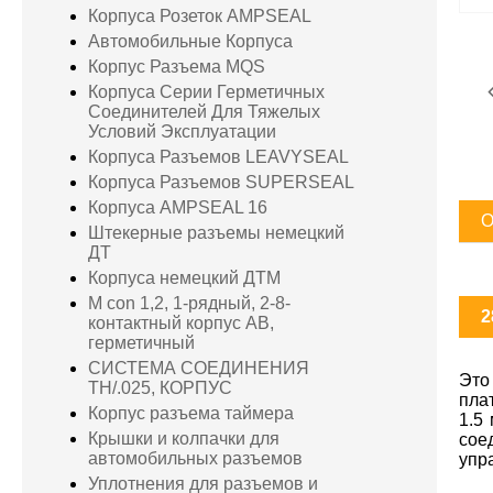
Корпуса Розеток AMPSEAL
Автомобильные Корпуса
Корпус Разъема MQS
Корпуса Серии Герметичных
Соединителей Для Тяжелых
Условий Эксплуатации
Корпуса Разъемов LEAVYSEAL
Корпуса Разъемов SUPERSEAL
Корпуса AMPSEAL 16
О
Штекерные разъемы немецкий
ДТ
Корпуса немецкий ДТМ
M con 1,2, 1-рядный, 2-8-
2
контактный корпус AB,
герметичный
СИСТЕМА СОЕДИНЕНИЯ
Это
TH/.025, КОРПУС
пла
Корпус разъема таймера
1.5
Крышки и колпачки для
сое
автомобильных разъемов
упр
Уплотнения для разъемов и