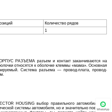
позиций
Количество рядов
1
 КОРПУС РАЗЪЕМА разъем и контакт заканчиваются на
болочки относятся к оболочке клеммы «мама». Основная
изируемый. Система разъема — провод-плата, провод-
м.
NECTOR HOUSING выбор правильного автомобильного
ической системы автомобиля, но и значительно повысить
WhatsApp