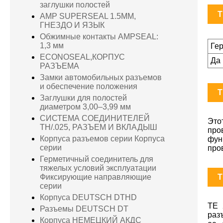
заглушки полостей
T
AMP SUPERSEAL 1.5MM,
ГНЕЗДО И ЯЗЫК
Обжимные контакты AMPSEAL:
1,3 мм
Ге
ECONOSEAL,КОРПУС
Да
РАЗЪЕМА
Замки автомобильных разъемов
и обеспечение положения
T
Заглушки для полостей
диаметром 3,00–3,99 мм
СИСТЕМА СОЕДИНИТЕЛЕЙ
Это
TH/.025, РАЗЪЕМ И ВКЛАДЫШ
про
Корпуса разъемов серии Корпуса
фун
серии
про
Герметичный соединитель для
тяжелых условий эксплуатации
T
Фиксирующие направляющие
серии
Корпуса DEUTSCH DTHD
TE 
Разъемы DEUTSCH DT
раз
Корпуса НЕМЕЦКИЙ АКДС