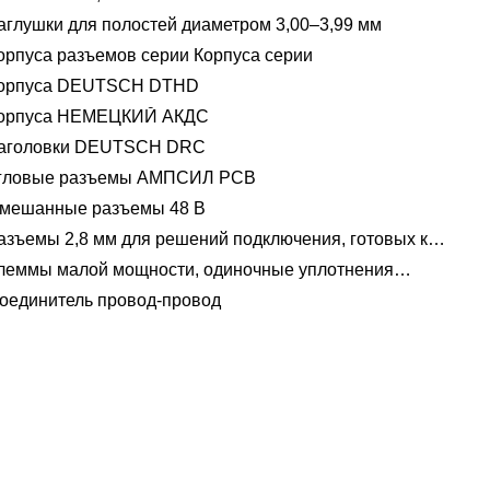
аглушки для полостей диаметром 3,00–3,99 мм
орпуса разъемов серии Корпуса серии
орпуса DEUTSCH DTHD
орпуса НЕМЕЦКИЙ АКДС
аголовки DEUTSCH DRC
гловые разъемы АМПСИЛ PCB
мешанные разъемы 48 В
азъемы 2,8 мм для решений подключения, готовых к
пряжению 48 В
леммы малой мощности, одиночные уплотнения
водов 1,2 мм-2,8 мм
оединитель провод-провод