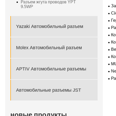
Разъем жгута проводов YPT
За
9.5WP
пол
С
ВК
Ге
экс
Yazaki Автомобильный разъем
Р
К
К
Molex Автомобильный разъем
В
Ко
M
APTIV Автомобильные разъемы
Ne
для
Ра
Автомобильные разъемы JST
новые продукты