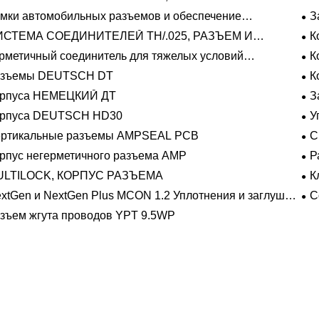
мки автомобильных разъемов и обеспечение
З
ожения
ИСТЕМА СОЕДИНИТЕЛЕЙ TH/.025, РАЗЪЕМ И
К
ЛАДЫШ
рметичный соединитель для тяжелых условий
К
плуатации Фиксирующие направляющие серии
азъемы DEUTSCH DT
К
орпуса НЕМЕЦКИЙ ДТ
З
орпуса DEUTSCH HD30
У
ертикальные разъемы AMPSEAL PCB
С
рпус негерметичного разъема AMP
Р
на
ULTILOCK, КОРПУС РАЗЪЕМА
К
про
xtGen и NextGen Plus MCON 1.2 Уплотнения и заглушки
С
 полостей с одинарной проволокой с замком-копьем
зъем жгута проводов YPT 9.5WP