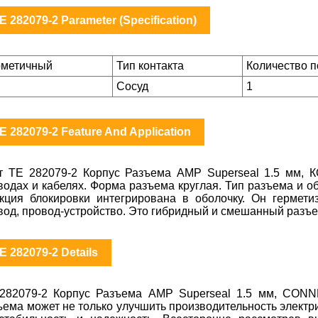
E 282079-2 Parameter (Specification)
рметичный
Тип контакта
Количество 
Сосуд
1
E 282079-2 Feature And Application
т TE 282079-2 Корпус Разъема AMP Superseal 1.5 мм,
водах и кабелях. Форма разъема круглая. Тип разъема и о
кция блокировки интегрирована в оболочку. Он гермет
вод, провод-устройство. Это гибридный и смешанный разъе
E 282079-2 Details
282079-2 Корпус Разъема AMP Superseal 1.5 мм, CON
ъема может не только улучшить производительность электр