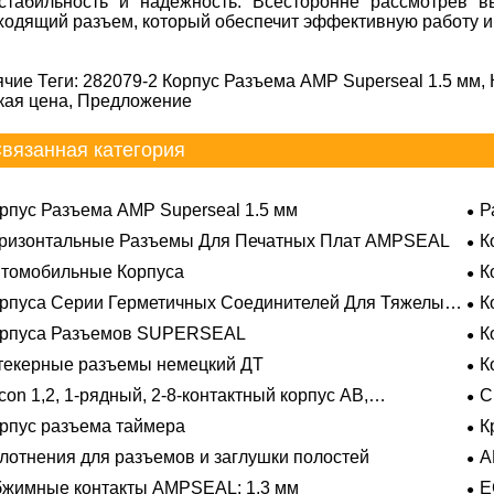
стабильность и надежность. Всесторонне рассмотрев 
ходящий разъем, который обеспечит эффективную работу и
ячие Теги: 282079-2 Корпус Разъема AMP Superseal 1.5 мм, 
кая цена, Предложение
вязанная категория
рпус Разъема AMP Superseal 1.5 мм
Р
ризонтальные Разъемы Для Печатных Плат AMPSEAL
К
томобильные Корпуса
К
рпуса Серии Герметичных Соединителей Для Тяжелых
К
овий Эксплуатации
орпуса Разъемов SUPERSEAL
К
екерные разъемы немецкий ДТ
К
con 1,2, 1-рядный, 2-8-контактный корпус AB,
С
метичный
рпус разъема таймера
К
лотнения для разъемов и заглушки полостей
A
жимные контакты AMPSEAL: 1,3 мм
E