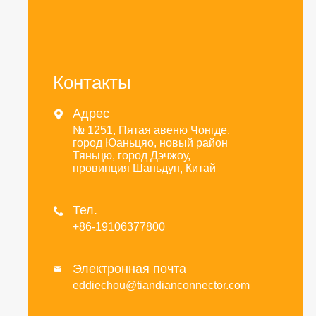
Контакты
Адрес

№ 1251, Пятая авеню Чонгде,
город Юаньцяо, новый район
Тяньцю, город Дэчжоу,
провинция Шаньдун, Китай
Тел.

+86-19106377800
Электронная почта

eddiechou@tiandianconnector.com