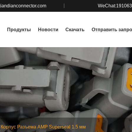
iandianconnector.com
WeChat:19106
Продукты
Новости
Скачать
Отправить запр
Корпус Разъема AMP Superseal 1.5 мм