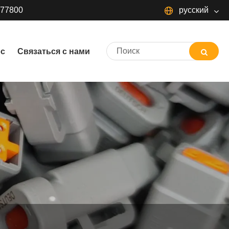
377800
русский
русский
ос
Связаться с нами