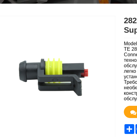
282
Sup
Model
TE 28
Conne
техно
обслу
легко
устан
Требо
необх
конст
обслу
S