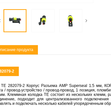
писание продукта
82079-2
 TE 282079-2 Корпус Разъема AMP Superseal 1.5 мм, К
та / провод-устройство / провод-провод, 1 позиция, пломб
 мм. Клеммная колодка TE состоит из нескольких клемм, 
динение, подходит для централизованного подключения 
авлять и подключать несколько кабелей упорядоченным обр